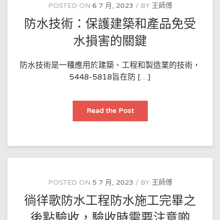
受
POSTED ON
6 7 月, 2023
BY
王師傅
水
損
防水技術：保護建築和產品免受
的
重
要
水損害的關鍵
技
術
防水技術是一種應用於建築、工程和製造業的技術，
5448-5818旨在防 […]
防
Read the Post
水
技
術：
保
護
建
築
和
產
品
POSTED ON
5 7 月, 2023
BY
王師傅
免
受
徜徉歌防水工程防水施工完畢之
水
損
害
後點驗收，驗收時需要注意啲