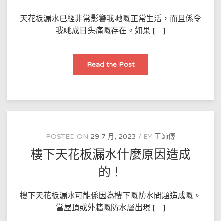
天花板漏水已經非常影響我哋嘅正常生活，而且係令
我哋成日头痛嘅存在。如果 […]
天
Read the Post
花
板
漏
水
係
乜
嘢
原
因？
天
POSTED ON
29 7 月, 2023
BY
王師傅
花
板
樓下天花板漏水什麼原因造成
漏
水
搵
的！
邊
個
修？
樓下天花板漏水可能係因為樓下嘅防水問題造成嘅。
當屋頂或外牆嘅防水層出現 […]