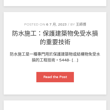
防
水
工
程
服
務
企
POSTED ON
6 7 月, 2023
BY
王師傅
業
资
防水施工：保護建築物免受水損
质
低
紙
的重要技術
紙
需
要
遞
防水施工是一種專門用於保護建築物或結構物免受水
交
損的工程技術。5448- […]
嘅
資
料
防
Read the Post
水
施
工：
保
護
建
築
物
免