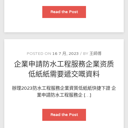
樓
Read the Post
下
天
花
板
漏
水
什
麼
原
因
POSTED ON
16 7 月, 2023
BY
王師傅
造
成
企業申請防水工程服務企業资质
的！
低紙紙需要遞交嘅資料
辦理2023防水工程服務企業資質低紙紙快捷下證 企
業申請防水工程服務企 […]
企
Read the Post
業
申
請