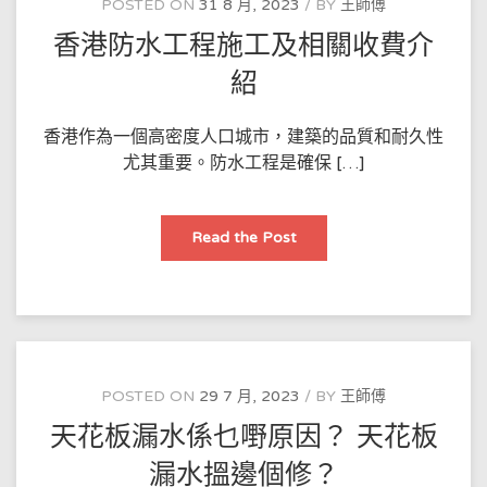
POSTED ON
31 8 月, 2023
BY
王師傅
活
唔
香港防水工程施工及相關收費介
肯
修，
堵
紹
住
“洪
水”，
唔
香港作為一個高密度人口城市，建築的品質和耐久性
一
尤其重要。防水工程是確保 […]
定
要
開
鑿
香
Read the Post
港
防
水
工
程
施
工
及
相
關
POSTED ON
29 7 月, 2023
BY
王師傅
收
費
天花板漏水係乜嘢原因？ 天花板
介
紹
漏水搵邊個修？