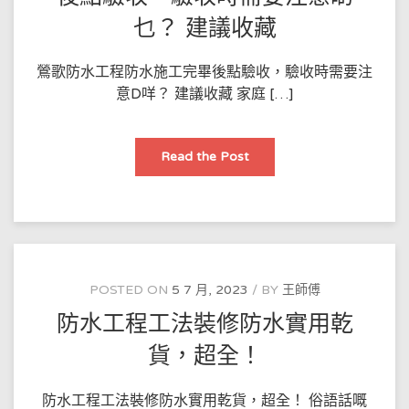
的
關
乜？ 建議收藏
鍵
鶯歌防水工程防水施工完畢後點驗收，驗收時需要注
意D咩？ 建議收藏 家庭 […]
徜
Read the Post
徉
歌
防
水
工
程
防
水
施
工
POSTED ON
5 7 月, 2023
BY
王師傅
完
畢
防水工程工法裝修防水實用乾
之
後
點
貨，超全！
驗
收，
驗
收
防水工程工法裝修防水實用乾貨，超全！ 俗語話嘅