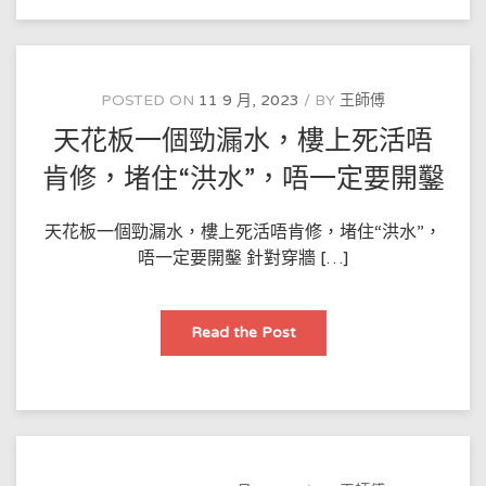
花
板
上
做
防
水？
POSTED ON
11 9 月, 2023
BY
王師傅
天花板一個勁漏水，樓上死活唔
肯修，堵住“洪水”，唔一定要開鑿
天花板一個勁漏水，樓上死活唔肯修，堵住“洪水”，
唔一定要開鑿 針對穿牆 […]
天
Read the Post
花
板
一
個
勁
漏
水，
樓
上
死