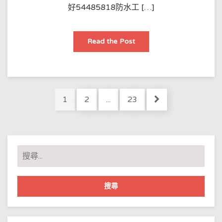
時
好54485818防水工 […]
需
要
注
意
啲
防
Read the Post
乜？
水
建
工
議
程
收
工
藏
法
裝
修
Posts
防
Page
Page
Page
1
2
...
23
水
pagination
實
用
乾
貨，
超
全！
搜
尋
關
鍵
字: