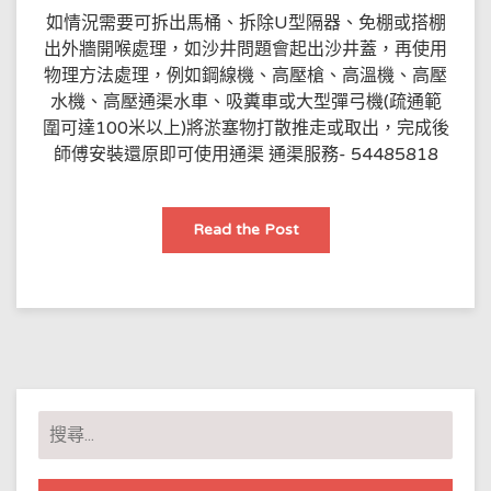
如情況需要可拆出馬桶、拆除U型隔器、免棚或搭棚
出外牆開喉處理，如沙井問題會起出沙井蓋，再使用
物理方法處理，例如鋼線機、高壓槍、高溫機、高壓
水機、高壓通渠水車、吸糞車或大型彈弓機(疏通範
圍可達100米以上)將淤塞物打散推走或取出，完成後
師傅安裝還原即可使用通渠 通渠服務- 54485818
家
Read the Post
居
塞
渠
情
況
問
與
答
搜
尋
關