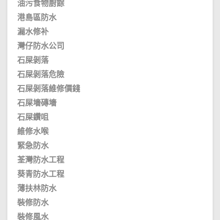
油污食物廚餘
港島區防水
漏水修补
灣仔防水公司
石屎剝落
石屎剝落危險
石屎剝落維修價錢
石屎墻磚墻
石屎鑽咀
維修水喉
緊急防水
荃灣防水工程
葵青防水工程
薄扶林防水
裝修防水
裝修風水