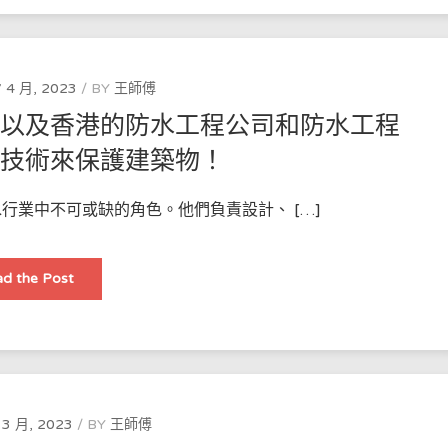
護
建
築
物
免
受
 4 月, 2023
BY
王師傅
水
損
，以及香港的防水工程公司和防水工程
的
重
要
些技術來保護建築物！
技
術
行業中不可或缺的角色。他們負責設計、 […]
詳
d the Post
細
介
紹
香
港
防
水
技
術
的
 3 月, 2023
BY
王師傅
發
展，