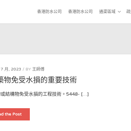
香港防水公司
香港防水公司
通渠區域
疏
 7 月, 2023
BY
王師傅
築物免受水損的重要技術
結構物免受水損的工程技術。5448- […]
防
d the Post
水
施
工：
保