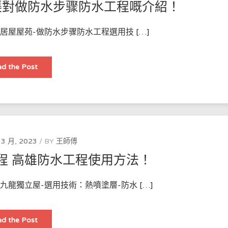
渠對做防水步骤防水工程嘅介紹！
以
及
香
港
衣居屋屋苑-做防水步骤防水工程選用技 […]
的
防
水
工
程
香
d the Post
公
港
司
服
和
務
防
地
水
區
工
防
程
水
師
工
如
程
何
通
 3 月, 2023
BY
王師傅
運
渠
用
對
這
工程 高雄防水工程使用方法！
做
些
防
技
水
術
步
來
九龍獨立屋-選用技術：熱噴塗層-防水 […]
骤
保
防
護
水
建
工
築
程
2023
物！
d the Post
嘅
最