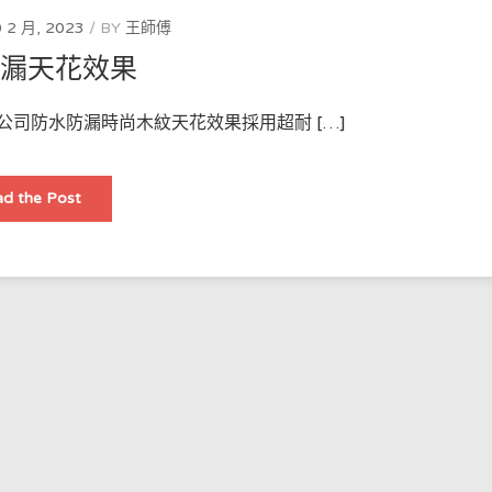
 2 月, 2023
BY
王師傅
防漏天花效果
公司防水防漏時尚木紋天花效果採用超耐 […]
防
d the Post
水
防
漏
天
花
效
果