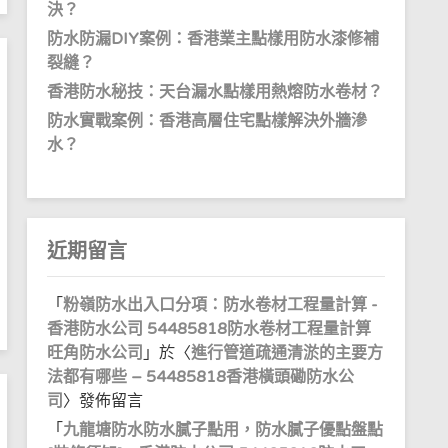
決？
防水防漏DIY案例：香港業主點樣用防水漆修補
裂縫？
香港防水秘技：天台漏水點樣用熱熔防水卷材？
防水實戰案例：香港高層住宅點樣解決外牆滲
水？
近期留言
「
粉嶺防水出入口分項：防水卷材工程量計算 -
香港防水公司 54485818防水卷材工程量計算
旺角防水公司
」於〈
進行管道疏通清淤的主要方
法都有哪些 – 54485818香港橫頭磡防水公
司
〉發佈留言
「
九龍塘防水防水膩子點用，防水膩子優點盤點