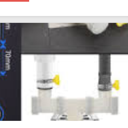
介
新
紹！
資
訊
防
水
工
程
高
雄
防
水
工
程
使
用
方
法！