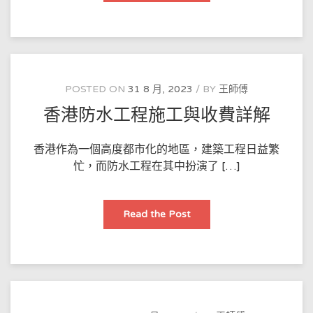
防
水
工
程
施
工
及
相
關
POSTED ON
31 8 月, 2023
BY
王師傅
收
費
香港防水工程施工與收費詳解
介
紹
香港作為一個高度都市化的地區，建築工程日益繁
忙，而防水工程在其中扮演了 […]
香
Read the Post
港
防
水
工
程
施
工
與
收
費