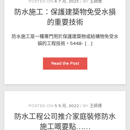
POSTED ON
6 7 月, 2023
BY
王師傅
詳
解
防水施工：保護建築物免受水損
的重要技術
防水施工是一種專門用於保護建築物或結構物免受水
損的工程技術。5448- […]
防
Read the Post
水
施
工：
保
護
建
築
物
免
受
POSTED ON
5 9 月, 2022
BY
王師傅
水
損
防水工程公司推介家庭裝修防水
的
重
要
施工嘅要點……
技