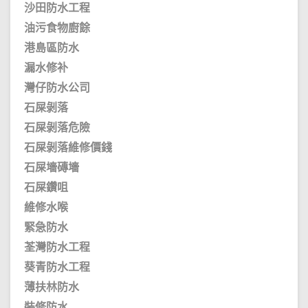
沙田防水工程
油污食物廚餘
港島區防水
漏水修补
灣仔防水公司
石屎剝落
石屎剝落危險
石屎剝落維修價錢
石屎墻磚墻
石屎鑽咀
維修水喉
緊急防水
荃灣防水工程
葵青防水工程
薄扶林防水
裝修防水