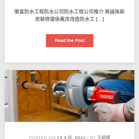
術
樂富防水工程防水公司防水工程公司推介 無論係新
房裝修還係舊房改造防水工 […]
防
Read the Post
水
工
程
公
司
推
介
家
庭
裝
修
防
水
施
工
嘅
要
點……
POSTED ON
19 4 月, 2022
BY
王師傅