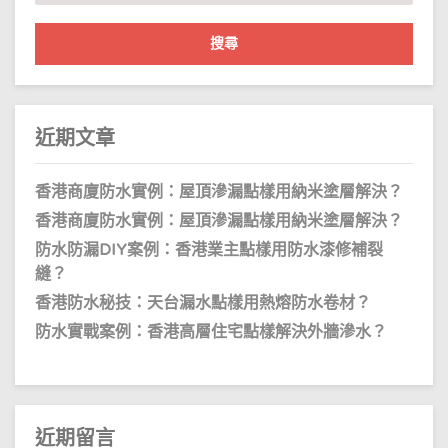
哪
關
個
牌
鍵
子
好
字:
一
點?
價
位
大
近期文章
概
係
幾
多？
香港商廈防水實例：屋頂滲漏點樣用納米塗層解決？
香港商廈防水實例：屋頂滲漏點樣用納米塗層解決？
防水防漏DIY案例：香港業主點樣用防水漆修補裂
縫？
香港防水秘技：天台漏水點樣用熱熔防水卷材？
防水實戰案例：香港高層住宅點樣解決外牆滲水？
近期留言