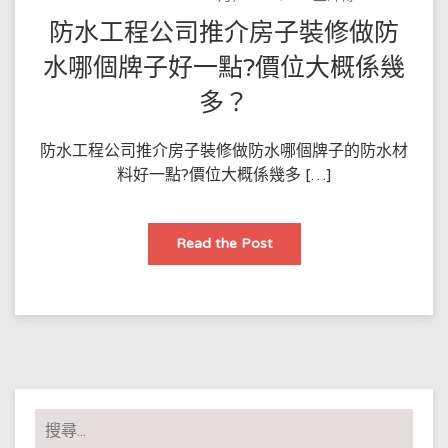
防水工程公司推介房子裝修做防
水哪個牌子好一點?價位大概係幾
多？
防水工程公司推介房子裝修做防水哪個牌子的防水材
料好一點?價位大概係幾多 […]
防
Read the Post
水
工
程
公
司
推
介
房
子
裝
修
做
搜
防
水
尋