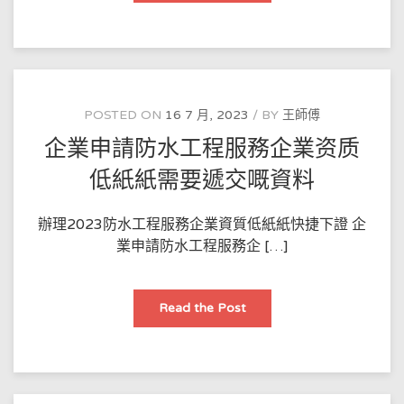
材
料
選
購
指
南：
香
港
市
POSTED ON
16 7 月, 2023
BY
王師傅
場
邊
企業申請防水工程服務企業资质
款
最
耐
低紙紙需要遞交嘅資料
用？
辦理2023防水工程服務企業資質低紙紙快捷下證 企
業申請防水工程服務企 […]
企
Read the Post
業
申
請
防
水
工
程