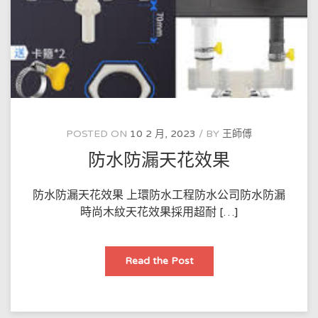
術
的
發
展，
以
及
香
港
的
防
水
工
程
公
POSTED ON
10 2 月, 2023
BY
王師傅
司
和
防水防漏天花效果
防
水
工
程
防水防漏天花效果 上環防水工程防水公司防水防漏
師
如
時尚木紋天花效果採用超耐 […]
何
運
用
這
些
防
Read the Post
技
水
術
防
來
漏
保
天
護
花