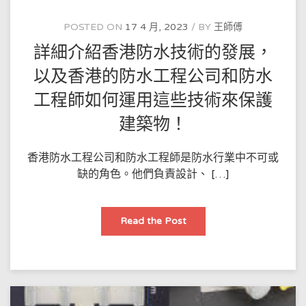
服
務
企
POSTED ON
17 4 月, 2023
BY
王師傅
業
资
詳細介紹香港防水技術的發展，
质
低
紙
以及香港的防水工程公司和防水
紙
需
工程師如何運用這些技術來保護
要
遞
交
建築物！
嘅
資
料
香港防水工程公司和防水工程師是防水行業中不可或
缺的角色。他們負責設計、 […]
詳
Read the Post
細
介
紹
香
港
防
水
技