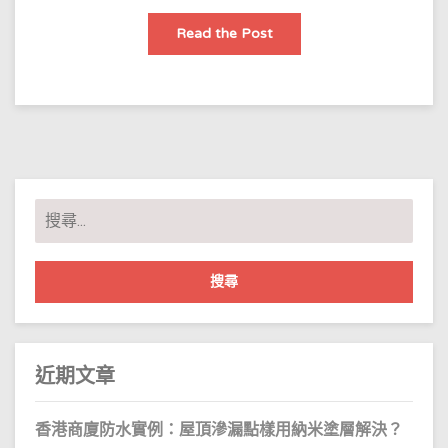
防
Read the Post
水
工
程
公
司
推
介
房
子
裝
修
做
搜
防
水
尋
哪
關
個
牌
鍵
子
好
字:
一
點?
價
位
大
近期文章
概
係
幾
多？
香港商廈防水實例：屋頂滲漏點樣用納米塗層解決？