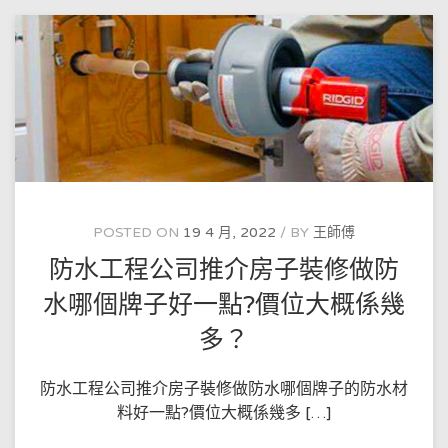
建
效
築
果
物！
POSTED ON
19 4 月, 2022
BY
王師傅
防水工程公司推介房子裝修做防
水哪個牌子好一點?價位大概係幾
多？
防水工程公司推介房子裝修做防水哪個牌子的防水材
料好一點?價位大概係幾多 […]