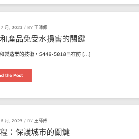
水
工
程
服
務
企
 7 月, 2023
BY
王師傅
業
资
築和產品免受水損害的關鍵
质
低
紙
紙
造業的技術，5448-5818旨在防 […]
需
要
遞
交
嘅
防
d the Post
資
水
料
技
術：
保
護
建
築
和
產
品
 6 月, 2023
BY
王師傅
免
受
工程：保護城市的關鍵
水
損