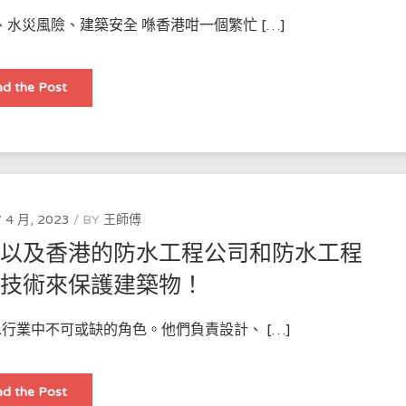
害
的
水災風險、建築安全 喺香港咁一個繁忙 […]
關
鍵
香
d the Post
港
地
區
防
水
工
程：
保
護
城
 4 月, 2023
BY
王師傅
市
的
，以及香港的防水工程公司和防水工程
關
鍵
些技術來保護建築物！
行業中不可或缺的角色。他們負責設計、 […]
詳
d the Post
細