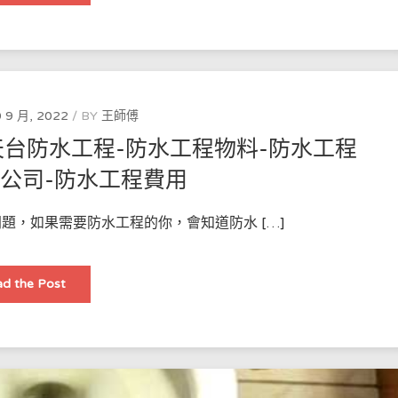
介
紹
香
港
防
水
技
術
的
 9 月, 2022
BY
王師傅
發
展，
天台防水工程-防水工程物料-防水工程
以
及
香
程公司-防水工程費用
港
的
防
水
題，如果需要防水工程的你，會知道防水 […]
工
程
公
司
關
和
d the Post
於
防
香
水
港
工
防
程
水
師
公
如
司
何
防
運
水
用