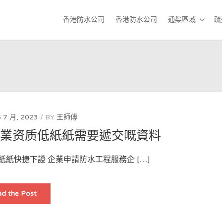
香港防水公司
香港防水公司
通渠區域
疏
 7 月, 2023
BY
王師傅
企業资质低紙紙需要遞交嘅資料
紙紙快捷下證 企業申請防水工程服務企 […]
企
d the Post
業
申
請
防