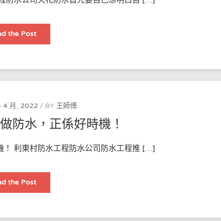
用
天
d the Post
花
防
水
家
裝
避
坑
打
理
 4 月, 2022
BY
王師傅
修做防水，正係好時機！
！ 利東村防水工程防水公司防水工程推 […]
防
d the Post
水
工
程
推
薦