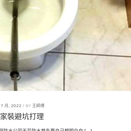
工
這
程
些
–
技
天
術
台
來
防
保
水
護
工
建
程-
築
防
物！
水
工
程
物
料-
防
水
工
程
步
驟-
防
水
工
程
公
 7 月, 2022
BY
王師傅
司-
防
水家裝避坑打理
水
工
程
費
程防水公司天花防水首先要自己想明白自 […]