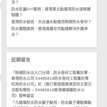
決？
防水防漏DIY案例：香港業主點樣用防水漆修補
裂縫？
香港防水秘技：天台漏水點樣用熱熔防水卷材？
防水實戰案例：香港高層住宅點樣解決外牆滲
水？
近期留言
「
粉嶺防水出入口分項：防水卷材工程量計算 -
香港防水公司 54485818防水卷材工程量計算
旺角防水公司
」於〈
進行管道疏通清淤的主要方
法都有哪些 – 54485818香港橫頭磡防水公
司
〉發佈留言
「
九龍塘防水防水膩子點用，防水膩子優點盤點