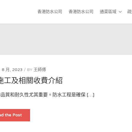
香港防水公司
香港防水公司
通渠區域
疏
 8 月, 2023
BY
王師傅
施工及相關收費介紹
品質和耐久性尤其重要。防水工程是確保 […]
香
d the Post
港
防
水
工