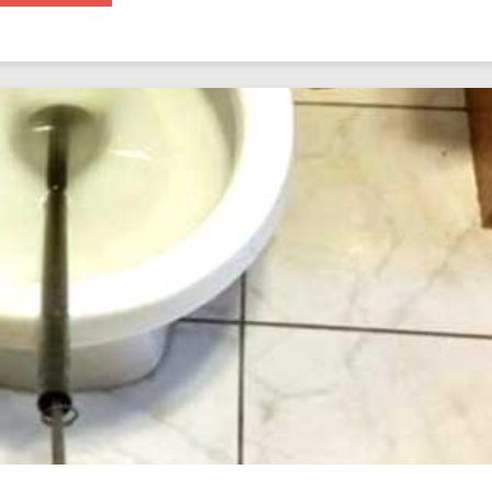
介
紹
香
港
防
水
技
術
的
發
展，
以
及
香
港
的
防
水
工
程
公
司
和
防
水
工
程
師
如
何
運
用