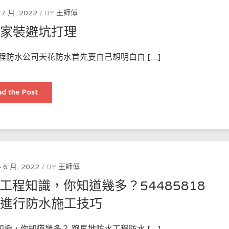
這
些
 7 月, 2022
BY
王師傅
技
術
水家裝避坑打理
來
保
護
建
程防水公司天花防水首先要自己想明白自 […]
築
物！
天
d the Post
花
防
水
家
裝
避
坑
打
理
 6 月, 2022
BY
王師傅
程知識，你知道幾多？54485818
料進行防水施工技巧
識，你知道幾多？ 跑馬地防水工程防水 […]