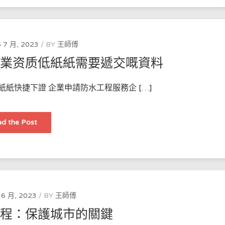
程
施
工
及
相
關
 7 月, 2023
BY
王師傅
收
費
企業资质低紙紙需要遞交嘅資料
介
紹
紙紙快捷下證 企業申請防水工程服務企 […]
企
d the Post
業
申
請
防
水
工
程
服
務
企
 6 月, 2023
BY
王師傅
業
资
工程：保護城市的關鍵
质
低