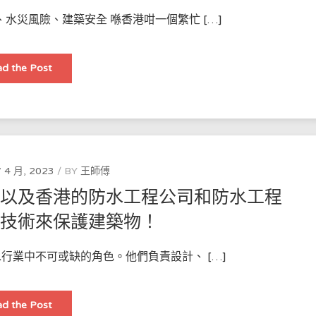
紙
紙
水災風險、建築安全 喺香港咁一個繁忙 […]
需
要
遞
交
嘅
香
d the Post
資
港
料
地
區
防
水
工
程：
保
護
城
 4 月, 2023
BY
王師傅
市
的
，以及香港的防水工程公司和防水工程
關
鍵
些技術來保護建築物！
行業中不可或缺的角色。他們負責設計、 […]
詳
d the Post
細