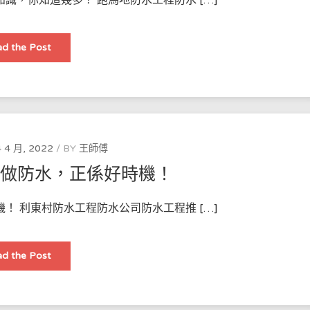
防
d the Post
水
工
程
物
料
關
於
家
庭
裝
 4 月, 2022
BY
王師傅
修
防
修做防水，正係好時機！
水
工
程
知
！ 利東村防水工程防水公司防水工程推 […]
識，
你
知
道
幾
防
d the Post
多？
水
54485818
工
使
程
用
推
防
薦
水