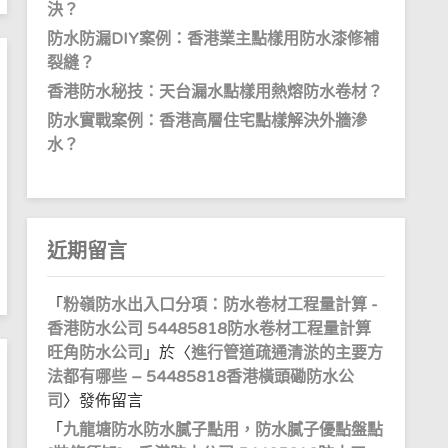
決？
防水防漏DIY案例：香港業主點樣用防水漆修補
裂縫？
香港防水秘技：天台漏水點樣用熱熔防水卷材？
防水實戰案例：香港高層住宅點樣解決外牆滲
水？
近期留言
「
粉嶺防水出入口分項：防水卷材工程量計算 -
香港防水公司 54485818防水卷材工程量計算
旺角防水公司
」於〈
進行管道疏通清淤的主要方
法都有哪些 – 54485818香港橫頭磡防水公
司
〉發佈留言
「
九龍塘防水防水膩子點用，防水膩子優點盤點