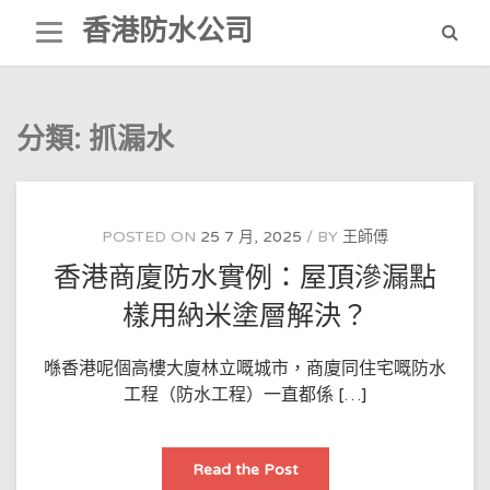
Skip
香港防水公司
to
content
分類:
抓漏水
POSTED ON
25 7 月, 2025
BY
王師傅
香港商廈防水實例：屋頂滲漏點
樣用納米塗層解決？
喺香港呢個高樓大廈林立嘅城市，商廈同住宅嘅防水
工程（防水工程）一直都係 […]
香
Read the Post
港