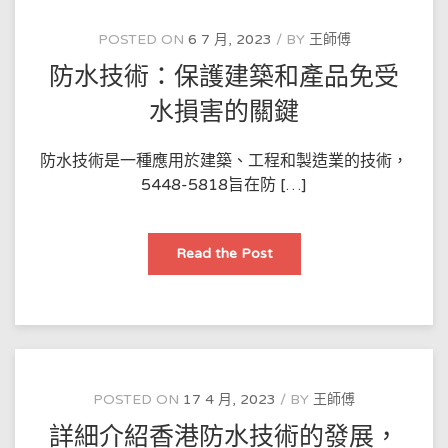
服
務
企
POSTED ON
6 7 月, 2023
BY
王師傅
業
资
防水技術：保護建築和產品免受
质
低
紙
水損害的關鍵
紙
需
要
遞
防水技術是一種應用於建築、工程和製造業的技術，
交
5448-5818旨在防 […]
嘅
資
料
防
Read the Post
水
技
術：
保
護
建
築
和
產
品
POSTED ON
17 4 月, 2023
BY
王師傅
免
受
詳細介紹香港防水技術的發展，
水