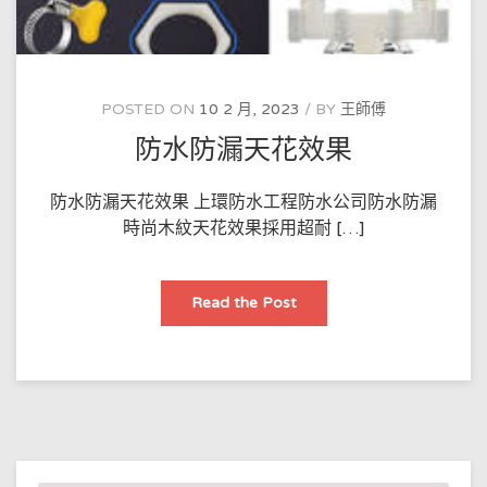
港
的
防
水
工
程
公
POSTED ON
10 2 月, 2023
BY
王師傅
司
和
防水防漏天花效果
防
水
工
程
防水防漏天花效果 上環防水工程防水公司防水防漏
師
如
時尚木紋天花效果採用超耐 […]
何
運
用
這
些
防
Read the Post
技
水
術
防
來
漏
保
天
護
花
建
效
築
果
物！