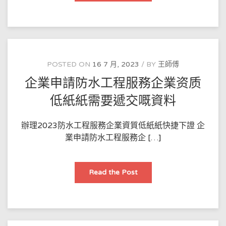
商
廈
防
水
實
例：
屋
頂
滲
POSTED ON
16 7 月, 2023
BY
王師傅
漏
點
企業申請防水工程服務企業资质
樣
用
納
低紙紙需要遞交嘅資料
米
塗
層
解
辦理2023防水工程服務企業資質低紙紙快捷下證 企
決？
業申請防水工程服務企 […]
企
Read the Post
業
申
請
防
水
工
程