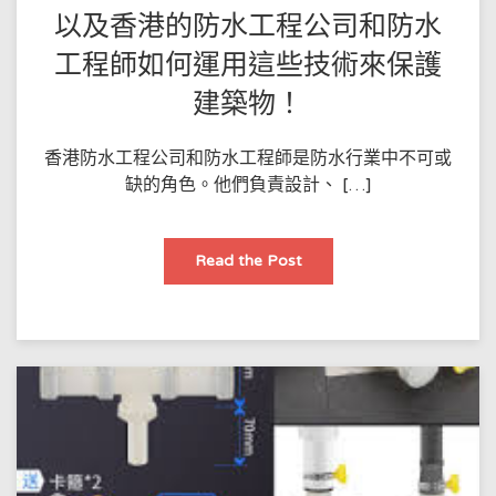
損
害
以及香港的防水工程公司和防水
的
關
工程師如何運用這些技術來保護
鍵
建築物！
香港防水工程公司和防水工程師是防水行業中不可或
缺的角色。他們負責設計、 […]
詳
Read the Post
細
介
紹
香
港
防
水
技
術
的
發
展，
以
及
香