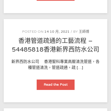
排
汙
管
道
疏
通
的
日
常
POSTED ON
14 10 月, 2021
BY
王師傅
養
護
香港管道疏通的工藝流程 –
–
54485818
香
54485818香港新界西防水公司
港
樂
富
邨
新界西防水公司 香港聖科專業高壓清洗管道，各
防
種管道清洗，管道疏通，疏 […]
水
公
司
香
Read the Post
港
管
道
疏
通
的
工