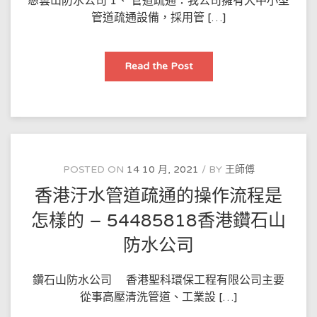
慈雲山防水公司 1、 管道疏通：我公司擁有大中小型
司
管道疏通設備，採用管 […]
香
Read the Post
港
市
管
道
疏
通
高
壓
清
洗
POSTED ON
14 10 月, 2021
BY
王師傅
抽
糞
香港汙水管道疏通的操作流程是
公
司
–
怎樣的 – 54485818香港鑽石山
54485818
香
防水公司
港
慈
雲
山
鑽石山防水公司 香港聖科環保工程有限公司主要
防
水
從事高壓清洗管道、工業設 […]
公
司