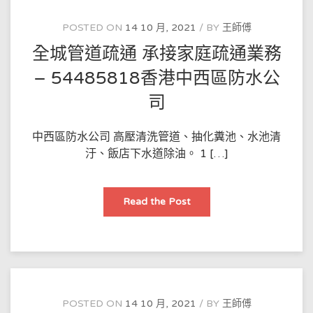
藝
流
程
POSTED ON
14 10 月, 2021
BY
王師傅
–
54485818
全城管道疏通 承接家庭疏通業務
香
港
新
– 54485818香港中西區防水公
界
西
司
防
水
公
司
中西區防水公司 高壓清洗管道、抽化糞池、水池清
汙、飯店下水道除油。 1 […]
全
Read the Post
城
管
道
疏
通
承
接
家
庭
疏
POSTED ON
14 10 月, 2021
BY
王師傅
通