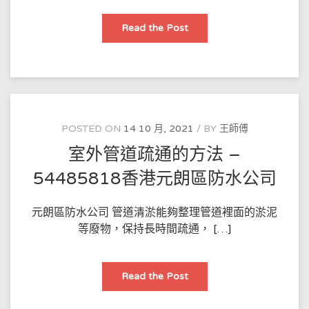
香
Read the Post
港
汙
水
管
道
疏
通
的
操
作
POSTED ON
14 10 月, 2021
BY
王師傅
流
程
室外管道疏通的方法 –
是
怎
樣
54485818香港元朗區防水公司
的
–
54485818
香
元朗區防水公司 管道清淤能夠整理管道裡面的淤泥
港
等廢物，保持長時間疏通， […]
鑽
石
山
防
水
室
Read the Post
公
外
司
管
道