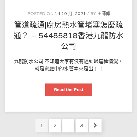
方
法
【啄
POSTED ON
14 10 月, 2021
BY
王師傅
木
鳥
管道疏通|廚房熱水管堵塞怎麼疏
家
庭
維
通？ – 54485818香港九龍防水
修】
–
公司
54485818
香
港
沙
九龍防水公司 不知道大家有沒有遇到過這種情況，
田
區
就是家庭中的水管本來是出 […]
防
水
公
司
管
Read the Post
道
疏
通|
廚
房
熱
水
Posts
管
Page
Page
Page
1
2
...
8
堵
pagination
塞
怎