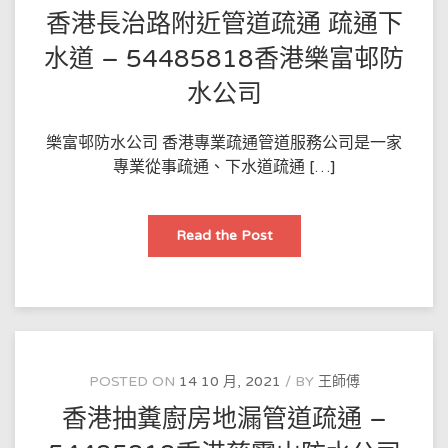
業
香港長治路附近管道疏通 疏通下
務
–
54485818
水道 – 54485818香港樂富邨防
香
港
水公司
中
西
區
防
樂富邨防水公司 香港專業疏通管道服務公司是一家
水
公
專業從事疏通、下水道疏通 […]
司
香
Read the Post
港
長
治
路
附
近
管
道
疏
通
POSTED ON
14 10 月, 2021
BY
王師傅
疏
通
香港抽糞廚房地漏管道疏通 –
下
水
道