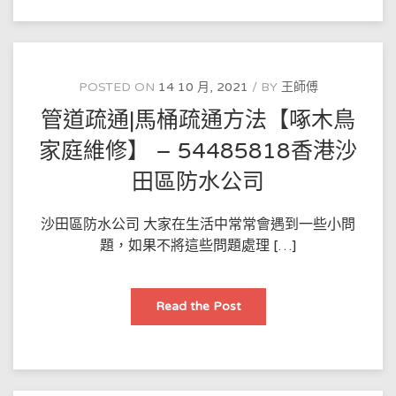
疏
通
的
方
法
–
54485818
POSTED ON
14 10 月, 2021
BY
王師傅
香
港
管道疏通|馬桶疏通方法【啄木鳥
元
朗
區
家庭維修】 – 54485818香港沙
防
水
田區防水公司
公
司
沙田區防水公司 大家在生活中常常會遇到一些小問
題，如果不將這些問題處理 […]
管
Read the Post
道
疏
通|
馬
桶
疏
通