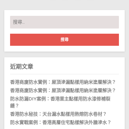
麼
疏
通？
–
搜
54485818
香
尋
港
九
關
龍
鍵
防
水
字:
公
司
近期文章
香港商廈防水實例：屋頂滲漏點樣用納米塗層解決？
香港商廈防水實例：屋頂滲漏點樣用納米塗層解決？
防水防漏DIY案例：香港業主點樣用防水漆修補裂
縫？
香港防水秘技：天台漏水點樣用熱熔防水卷材？
防水實戰案例：香港高層住宅點樣解決外牆滲水？