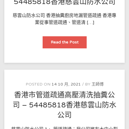
54485818香港慈雲山防水公司
–
54485818
香
港
慈雲山防水公司 香港抽糞廚房地漏管道疏通 香港專
樂
業從事管道疏通、管道清 […]
富
邨
防
水
公
香
Read the Post
司
港
抽
糞
廚
房
地
漏
管
道
疏
POSTED ON
14 10 月, 2021
BY
王師傅
通
–
香港市管道疏通高壓清洗抽糞公
54485818
香
港
司 – 54485818香港慈雲山防水
慈
雲
公司
山
防
水
公