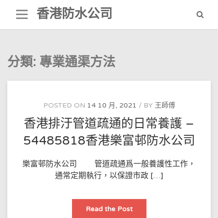
Skip
香港防水公司
to
content
分類:
專業通渠方法
POSTED ON
14 10 月, 2021
BY
王師傅
香港排汙管道疏通的日常養護 –
54485818香港樂富邨防水公司
樂富邨防水公司 管道疏通爲一般養護性工作，
通常定期執行，以保證市政 […]
香
Read the Post
港