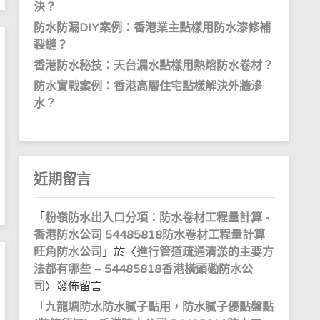
決？
防水防漏DIY案例：香港業主點樣用防水漆修補
裂縫？
香港防水秘技：天台漏水點樣用熱熔防水卷材？
防水實戰案例：香港高層住宅點樣解決外牆滲
水？
近期留言
「
粉嶺防水出入口分項：防水卷材工程量計算 -
香港防水公司 54485818防水卷材工程量計算
旺角防水公司
」於〈
進行管道疏通清淤的主要方
法都有哪些 – 54485818香港橫頭磡防水公
司
〉發佈留言
「
九龍塘防水防水膩子點用，防水膩子優點盤點