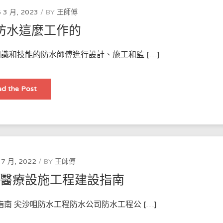
如
用
何
這
 3 月, 2023
BY
王師傅
做
些
防
技
防水這麼工作的
水
術
工
來
程，
保
使
護
識和技能的防水師傅進行設計、施工和監 […]
用
建
什
築
麼
物！
防
水
香
d the Post
材
港
料，
外
防
牆
水
防
工
水
程
這
費
麼
用
工
多
作
少？
的
 7 月, 2022
BY
王師傅
急醫療設施工程建設指南
南 尖沙咀防水工程防水公司防水工程公 […]