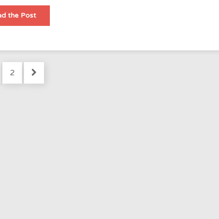
防
d the Post
水
工
程
公
司
應
急
醫
ge
Page
2
療
設
施
工
程
建
設
指
南