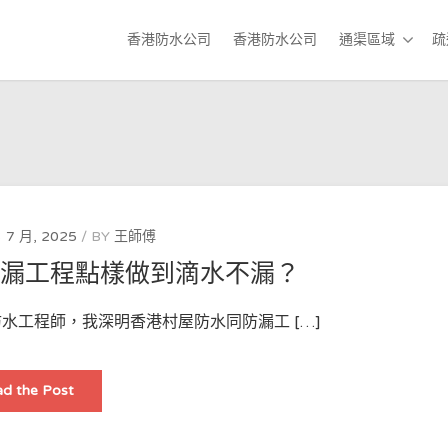
香港防水公司
香港防水公司
通渠區域
疏
 7 月, 2025
BY
王師傅
防漏工程點樣做到滴水不漏？
水工程師，我深明香港村屋防水同防漏工 […]
香
d the Post
港
村
屋
防