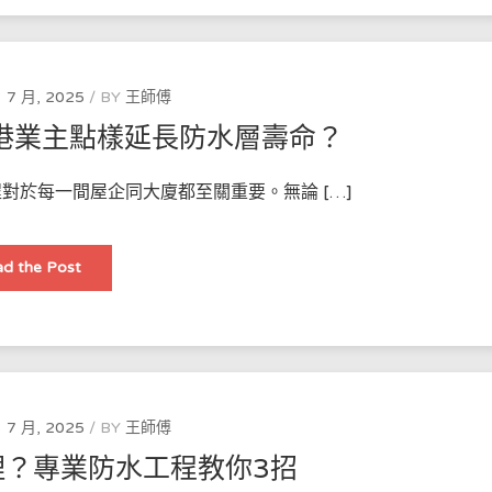
水
攻
略：
防
漏
工
 7 月, 2025
BY
王師傅
程
點
港業主點樣延長防水層壽命？
樣
做
到
滴
對於每一間屋企同大廈都至關重要。無論 […]
水
不
漏？
防
d the Post
水
工
程
保
養
秘
訣：
香
港
業
 7 月, 2025
BY
王師傅
主
點
理？專業防水工程教你3招
樣
延