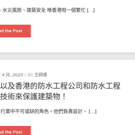
害
的
水災風險、建築安全 喺香港咁一個繁忙 […]
關
鍵
香
d the Post
港
地
區
防
水
工
程：
保
護
城
 4 月, 2023
BY
王師傅
市
的
，以及香港的防水工程公司和防水工程
關
鍵
些技術來保護建築物！
行業中不可或缺的角色。他們負責設計、 […]
詳
d the Post