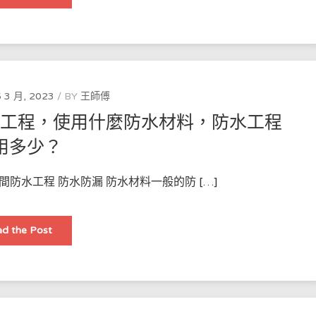
細
介
紹
香
港
防
水
技
術
的
 3 月, 2023
BY
王師傅
發
展，
水工程，使用什麼防水材料，防水工程
以
及
香
用多少？
港
的
防
水
防水工程 防水防漏 防水材料一般的防 […]
工
程
公
司
香
和
d the Post
港
防
邨
水
屋
工
衛
程
生
師
間
如
漏
何
水
運