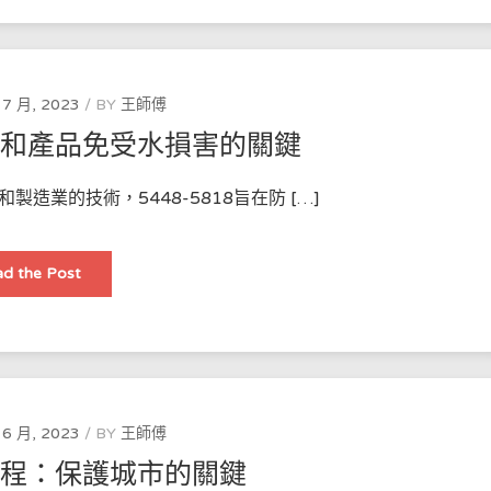
選
購
指
南：
香
港
市
 7 月, 2023
BY
王師傅
場
邊
築和產品免受水損害的關鍵
款
最
耐
用？
造業的技術，5448-5818旨在防 […]
防
d the Post
水
技
術：
保
護
建
築
和
產
品
 6 月, 2023
BY
王師傅
免
受
工程：保護城市的關鍵
水
損