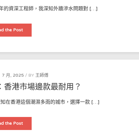
長
防
年的資深工程師，我深知外牆滲水問題對 […]
水
層
壽
命？
香
d the Post
港
外
牆
滲
水
點
處
理？
專
業
 7 月, 2025
BY
王師傅
防
水
：香港市場邊款最耐用？
工
程
教
你
知在香港這個潮濕多雨的城市，選擇一款 […]
3
招
防
d the Post
水
材
料