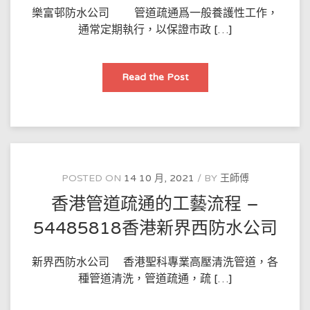
什
麼
樂富邨防水公司 管道疏通爲一般養護性工作，
防
通常定期執行，以保證市政 […]
水
材
料，
防
水
香
Read the Post
工
港
程
排
費
汙
用
管
多
道
少？
疏
通
的
日
常
POSTED ON
14 10 月, 2021
BY
王師傅
養
護
香港管道疏通的工藝流程 –
–
54485818
香
54485818香港新界西防水公司
港
樂
富
邨
新界西防水公司 香港聖科專業高壓清洗管道，各
防
種管道清洗，管道疏通，疏 […]
水
公
司