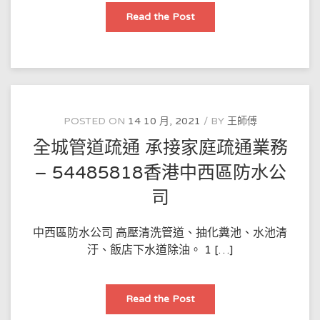
香
Read the Post
港
管
道
疏
通
的
工
藝
流
程
POSTED ON
14 10 月, 2021
BY
王師傅
–
54485818
全城管道疏通 承接家庭疏通業務
香
港
新
– 54485818香港中西區防水公
界
西
司
防
水
公
司
中西區防水公司 高壓清洗管道、抽化糞池、水池清
汙、飯店下水道除油。 1 […]
全
Read the Post
城
管