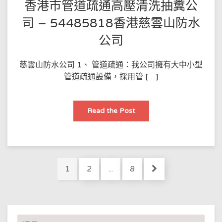
香港市管道疏通高壓清洗抽糞公
54485818
香
港
司 – 54485818香港慈雲山防水
慈
雲
公司
山
防
水
公
慈雲山防水公司 1、 管道疏通：我公司擁有大中小型
司
管道疏通設備，採用管 […]
香
Read the Post
港
市
管
道
疏
通
高
Posts
壓
Page
Page
Page
1
2
...
8
清
pagination
洗
抽
糞
公
司
–
搜
54485818