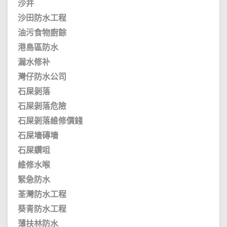
沙井
沙田防水工程
油污食物廚餘
港島區防水
漏水修补
灣仔防水公司
石屎剝落
石屎剝落危險
石屎剝落維修價錢
石屎墻磚墻
石屎鑽咀
維修水喉
緊急防水
荃灣防水工程
葵青防水工程
薄扶林防水