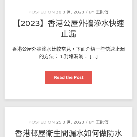
屋
頂
滲
POSTED ON
30 3 月, 2023
BY
王師傅
漏
點
【2023】香港公屋外牆滲水快速
樣
用
納
止漏
米
塗
層
解
香港公屋外牆滲水比較常見，下面介紹一些快速止漏
決？
的方法： 1.封堵漏啲： […]
【2023】
Read the Post
香
港
公
屋
外
牆
滲
水
快
速
POSTED ON
25 3 月, 2023
BY
王師傅
止
漏
香港邨屋衛生間漏水如何做防水