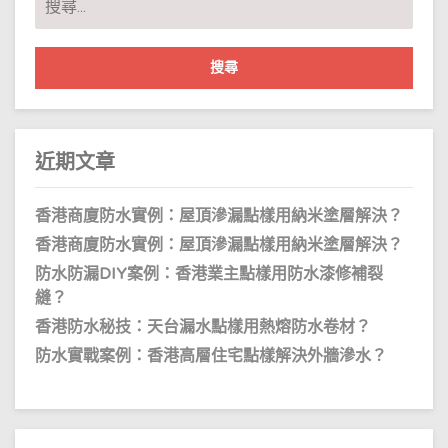
香
尋
港
慈
關
雲
鍵
山
防
字:
水
公
司
近期文章
香港商廈防水實例：屋頂滲漏點樣用納米塗層解決？
香港商廈防水實例：屋頂滲漏點樣用納米塗層解決？
防水防漏DIY案例：香港業主點樣用防水漆修補裂
縫？
香港防水秘技：天台漏水點樣用熱熔防水卷材？
防水實戰案例：香港高層住宅點樣解決外牆滲水？