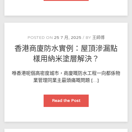
商
廈
防
水
實
例：
屋
頂
滲
POSTED ON
25 7 月, 2025
BY
王師傅
漏
點
香港商廈防水實例：屋頂滲漏點
樣
用
納
樣用納米塗層解決？
米
塗
層
解
喺香港呢個高密度城市，商廈嘅防水工程一向都係物
決？
業管理同業主最頭痛嘅問題 […]
香
Read the Post
港
商
廈
防
水
實
例：