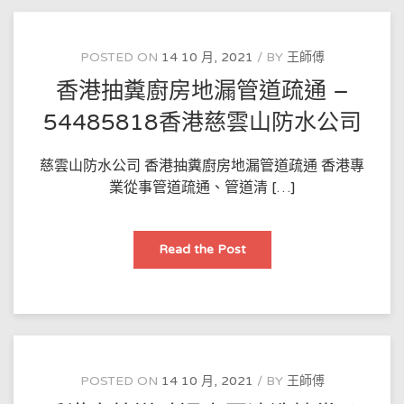
近
管
道
疏
通
POSTED ON
14 10 月, 2021
BY
王師傅
疏
通
香港抽糞廚房地漏管道疏通 –
下
水
道
54485818香港慈雲山防水公司
–
54485818
香
港
慈雲山防水公司 香港抽糞廚房地漏管道疏通 香港專
樂
業從事管道疏通、管道清 […]
富
邨
防
水
公
香
Read the Post
司
港
抽
糞
廚
房
地
漏
管
道
疏
POSTED ON
14 10 月, 2021
BY
王師傅
通
–