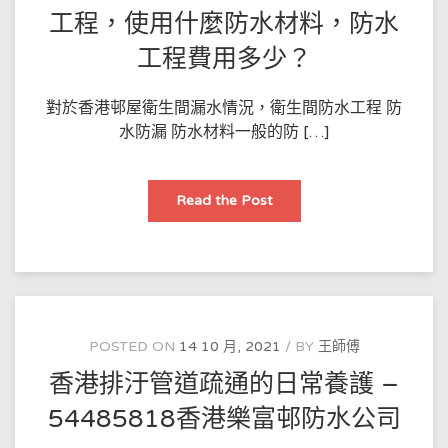
工程，使用什麼防水材料，防水
工程費用多少？
對於香港邨屋衛生間漏水情況，衛生間防水工程 防
水防漏 防水材料一般的防 […]
香
Read the Post
港
邨
屋
衛
生
間
漏
水
如
何
POSTED ON
14 10 月, 2021
BY
王師傅
做
防
香港排汙管道疏通的日常養護 –
水
工
程，
54485818香港樂富邨防水公司
使
用