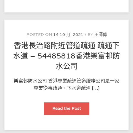
道
疏
通
承
接
家
庭
疏
POSTED ON
14 10 月, 2021
BY
王師傅
通
業
香港長治路附近管道疏通 疏通下
務
–
54485818
水道 – 54485818香港樂富邨防
香
港
水公司
中
西
區
防
樂富邨防水公司 香港專業疏通管道服務公司是一家
水
公
專業從事疏通、下水道疏通 […]
司
香
Read the Post
港
長
治
路
附