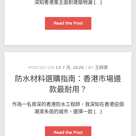
深知香港業主面對建築物漏 […]
防
Read the Post
水
防
漏
DIY
案
例：
香
港
業
主
POSTED ON
13 7 月, 2025
BY
王師傅
點
樣
防水材料選購指南：香港市場邊
用
防
水
款最耐用？
漆
修
補
裂
作為一名資深的香港防水工程師，我深知在香港這個
縫？
潮濕多雨的城市，選擇一款 […]
防
Read the Post