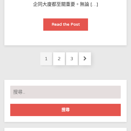
企同大廈都至關重要。無論 […]
防
Read the Post
水
工
程
保
養
秘
訣：
Posts
香
Page
Page
Page
1
2
3
港
pagination
業
主
點
樣
延
長
搜
防
水
尋
層
壽
關
命？
鍵
字: