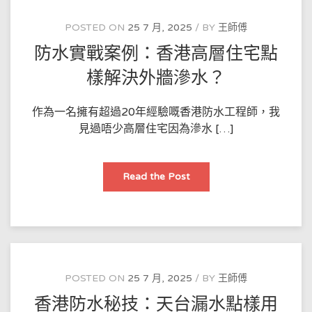
廚
房
地
POSTED ON
25 7 月, 2025
BY
王師傅
板
點
防水實戰案例：香港高層住宅點
樣
用
環
樣解決外牆滲水？
氧
塗
層
保
作為一名擁有超過20年經驗嘅香港防水工程師，我
護？
見過唔少高層住宅因為滲水 […]
防
Read the Post
水
實
戰
案
例：
香
港
高
層
住
POSTED ON
25 7 月, 2025
BY
王師傅
宅
點
香港防水秘技：天台漏水點樣用
樣