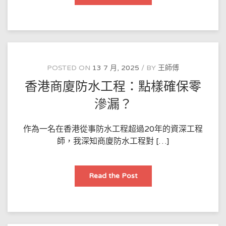
水
材
料
選
購
指
南：
香
港
市
POSTED ON
13 7 月, 2025
BY
王師傅
場
邊
香港商廈防水工程：點樣確保零
款
最
耐
滲漏？
用？
作為一名在香港從事防水工程超過20年的資深工程
師，我深知商廈防水工程對 […]
香
Read the Post
港
商
廈
防
水
工
程：