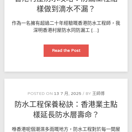
做
到
樣做到滴水不漏？
滴
水
不
漏？
作為一名擁有超過二十年經驗嘅香港防水工程師，我
深明香港村屋防水同防漏工 […]
香
Read the Post
港
村
屋
防
水
攻
略：
防
漏
工
POSTED ON
13 7 月, 2025
BY
王師傅
程
點
防水工程保養秘訣：香港業主點
樣
做
到
樣延長防水層壽命？
滴
水
不
漏？
喺香港呢個潮濕多雨嘅地方，防水工程對於每一間屋