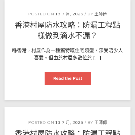
點
樣
確
POSTED ON
13 7 月, 2025
BY
王師傅
保
零
香港村屋防水攻略：防漏工程點
滲
漏？
樣做到滴水不漏？
喺香港，村屋作為一種獨特嘅住宅類型，深受唔少人
喜愛。但由於村屋多數位於 […]
香
Read the Post
港
村
屋
防
水
攻
略：
防
漏
工
POSTED ON
13 7 月, 2025
BY
王師傅
程
點
香港村屋防水攻略：防漏工程點
樣