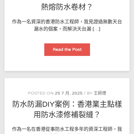
解
決
熱熔防水卷材？
外
牆
滲
水？
作為一名資深的香港防水工程師，我見證過無數天台
漏水的個案，而解決天台漏 […]
香
Read the Post
港
防
水
秘
技：
天
台
漏
水
點
POSTED ON
25 7 月, 2025
BY
王師傅
樣
用
防水防漏DIY案例：香港業主點樣
熱
熔
防
用防水漆修補裂縫？
水
卷
材？
作為一名在香港從事防水工程多年的資深工程師，我