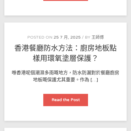
工
程
案
例
分
享：
香
港
舊
POSTED ON
25 7 月, 2025
BY
王師傅
樓
點
香港餐廳防水方法：廚房地板點
樣
用
PU
樣用環氧塗層保護？
噴
塗
翻
新？
喺香港呢個潮濕多雨嘅地方，防水防漏對於餐廳廚房
地板嘅保護尤其重要。作為 […]
香
Read the Post
港
餐
廳
防
水
方
法：