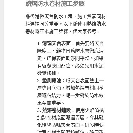
熱熔防水卷材施工步驟
喺香港做
天台防水
工程，施工質素同材
料選擇同等重要。以下係使用
熱熔防水
卷材
嘅基本施工步驟，俾大家參考：
清理天台表面
：首先要將天台
嘅塵土、雜物同舊防水層徹底清
走，確保表面乾淨同平整。如果
有裂縫或凹凸位，必須先用水泥
砂漿修補。
塗刷底油
：喺天台表面塗上一
層專用底油，增加熱熔卷材同基
層嘅粘結力，呢一步對於防水效
果至關重要。
熱熔卷材鋪設
：使用火焰噴槍
加熱卷材底面嘅瀝青層，令其融
化後緊貼喺天台表面。鋪設時要
注意卷材之間嘅接縫位，確保重