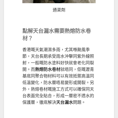
通渠劑
點解天台漏水需要熱熔防水卷
材？
香港嘅天氣潮濕多雨，尤其喺颱風季
節，天台長期承受雨水沖擊同紫外線照
射，一般嘅防水塗料好快就會老化同裂
開。而
熱熔防水卷材
就唔同，佢嘅瀝青
基底同聚合物材料可以有效抵禦高溫同
低溫變化，防水層唔易變形或開裂。另
外，熱熔卷材嘅施工方式可以確保同天
台表面完全貼合，形成一層密不透水的
保護層，徹底解決
天台漏水
問題。