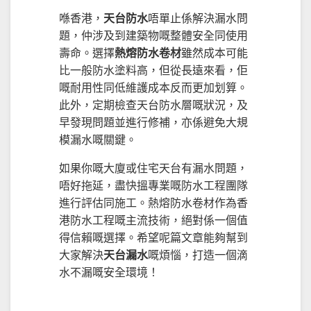
喺香港，
天台防水
唔單止係解決漏水問
題，仲涉及到建築物嘅整體安全同使用
壽命。選擇
熱熔防水卷材
雖然成本可能
比一般防水塗料高，但從長遠來看，佢
嘅耐用性同低維護成本反而更加划算。
此外，定期檢查天台防水層嘅狀況，及
早發現問題並進行修補，亦係避免大規
模漏水嘅關鍵。
如果你嘅大廈或住宅天台有漏水問題，
唔好拖延，盡快搵專業嘅防水工程團隊
進行評估同施工。熱熔防水卷材作為香
港防水工程嘅主流技術，絕對係一個值
得信賴嘅選擇。希望呢篇文章能夠幫到
大家解決
天台漏水
嘅煩惱，打造一個滴
水不漏嘅安全環境！