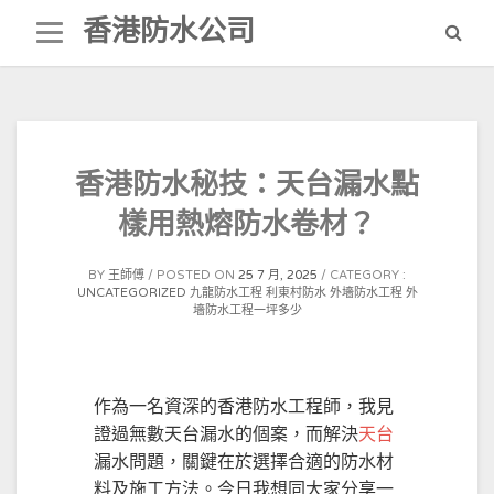
Skip
香港防水公司
to
content
香港防水秘技：天台漏水點
樣用熱熔防水卷材？
BY
王師傅
POSTED ON
25 7 月, 2025
CATEGORY :
UNCATEGORIZED
九龍防水工程
利東村防水
外墻防水工程
外
墻防水工程一坪多少
作為一名資深的香港防水工程師，我見
證過無數天台漏水的個案，而解決
天台
漏水問題，關鍵在於選擇合適的防水材
料及施工方法。今日我想同大家分享一