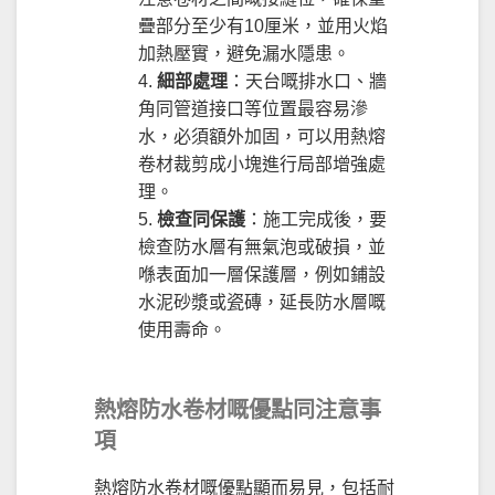
疊部分至少有10厘米，並用火焰
加熱壓實，避免漏水隱患。
細部處理
：天台嘅排水口、牆
角同管道接口等位置最容易滲
水，必須額外加固，可以用熱熔
卷材裁剪成小塊進行局部增強處
理。
檢查同保護
：施工完成後，要
檢查防水層有無氣泡或破損，並
喺表面加一層保護層，例如鋪設
水泥砂漿或瓷磚，延長防水層嘅
使用壽命。
熱熔防水卷材嘅優點同注意事
項
熱熔防水卷材嘅優點顯而易見，包括耐