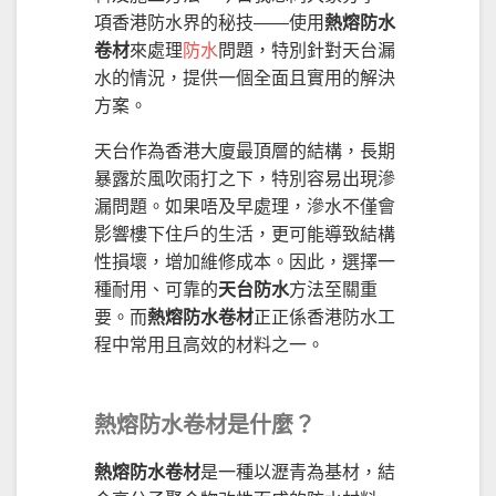
項香港防水界的秘技——使用
熱熔防水
卷材
來處理
防水
問題，特別針對天台漏
水的情況，提供一個全面且實用的解決
方案。
天台作為香港大廈最頂層的結構，長期
暴露於風吹雨打之下，特別容易出現滲
漏問題。如果唔及早處理，滲水不僅會
影響樓下住戶的生活，更可能導致結構
性損壞，增加維修成本。因此，選擇一
種耐用、可靠的
天台防水
方法至關重
要。而
熱熔防水卷材
正正係香港防水工
程中常用且高效的材料之一。
熱熔防水卷材是什麼？
熱熔防水卷材
是一種以瀝青為基材，結