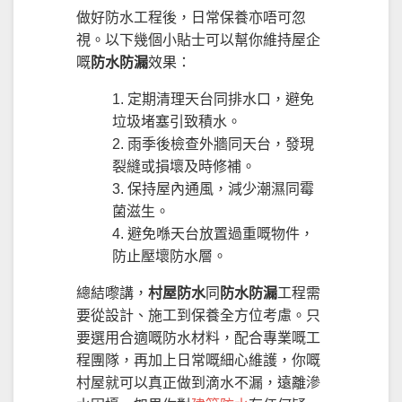
做好防水工程後，日常保養亦唔可忽
視。以下幾個小貼士可以幫你維持屋企
嘅
防水防漏
效果：
定期清理天台同排水口，避免
垃圾堵塞引致積水。
雨季後檢查外牆同天台，發現
裂縫或損壞及時修補。
保持屋內通風，減少潮濕同霉
菌滋生。
避免喺天台放置過重嘅物件，
防止壓壞防水層。
總結嚟講，
村屋防水
同
防水防漏
工程需
要從設計、施工到保養全方位考慮。只
要選用合適嘅防水材料，配合專業嘅工
程團隊，再加上日常嘅細心維護，你嘅
村屋就可以真正做到滴水不漏，遠離滲