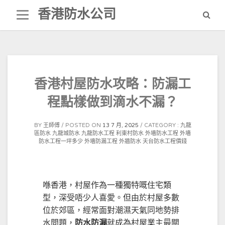
Skip
香港防水公司
to
content
香港村屋防水攻略：防漏工
程點樣做到滴水不漏？
BY
王師傅
POSTED ON
13 7 月, 2025
CATEGORY :
九龍
區防水
九龍城防水
九龍防水工程
利東村防水
外墻防水工程
外墻
防水工程一坪多少
外墻防漏工程
外牆防水
天台防水工程價錢
喺香港，村屋作為一種獨特嘅住宅類
型，深受唔少人喜愛。但由於村屋多數
位於郊區，經常面對潮濕天氣同地勢排
水問題，
防水防漏
就成為村屋業主最關