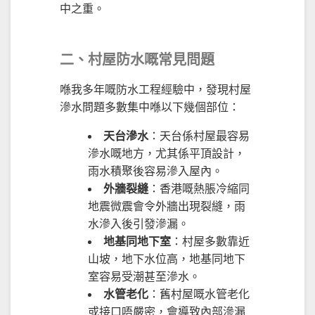
中之重。
二、村屋防水嘅常見問題
喺我多年嘅防水工程經驗中，發現村屋
滲水問題多數集中喺以下幾個部位：
天台滲水
：天台係村屋最容易
滲水嘅地方，尤其係平頂設計，
雨水積聚後容易滲入屋內。
外牆裂縫
：香港嘅熱脹冷縮同
地震微震會令外牆出現裂縫，雨
水滲入後引發滲漏。
地基同地下室
：村屋多數靠近
山坡，地下水位高，地基同地下
室容易受潮甚至滲水。
水管老化
：舊村屋嘅水管老化
或接口唔嚴密，會導致內部滲漏