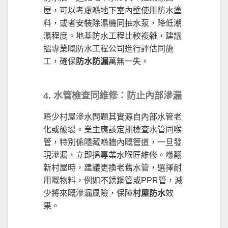
屋，可以考慮喺地下室內壁使用防水塗
料，或者安裝除濕機同抽水泵，降低潮
濕程度。地基防水工程比較複雜，建議
搵專業嘅防水工程公司進行評估同施
工，確保
防水防漏
萬無一失。
4. 水管檢查同維修：防止內部滲漏
唔少村屋滲水問題其實源自內部水管老
化或破裂。業主應該定期檢查水管同喉
管，特別係隱藏喺牆內嘅管道，一旦發
現滲漏，立即搵專業水喉匠維修。喺翻
新村屋時，建議更換老舊水管，選擇耐
用嘅物料，例如不銹鋼管或PPR管，減
少將來嘅滲漏風險，保障
村屋防水
效
果。