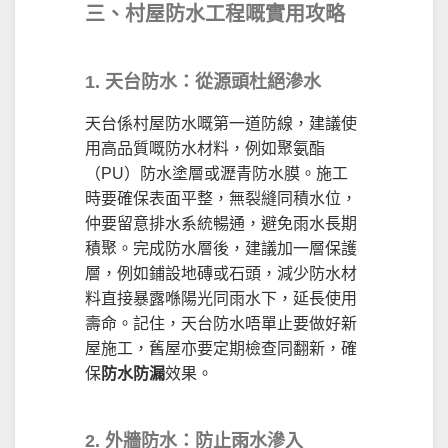
三、村屋防水工程嘅實用攻略
1. 天台防水：從源頭杜絕滲水
天台係村屋防水嘅第一道防線，建議使
用高品質嘅防水材料，例如聚氨酯
（PU）防水塗層或瀝青防水膜。施工
時要確保表面平整，無裂縫同積水位，
仲要留意排水系統暢通，避免雨水長期
積聚。完成防水層後，建議加一層保護
層，例如鋪設地磚或石頭，減少防水材
料直接暴露喺陽光同雨水下，延長使用
壽命。記住，天台防水唔單止要做好新
屋施工，舊屋亦要定期檢查同翻新，確
保
防水防漏
效果。
2. 外牆防水：防止雨水滲入