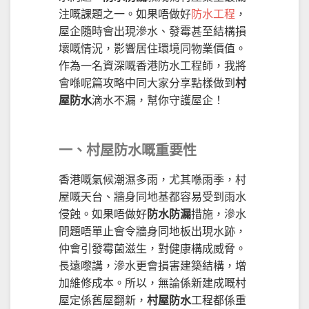
注嘅課題之一。如果唔做好
防水工程
，
屋企隨時會出現滲水、發霉甚至結構損
壞嘅情況，影響居住環境同物業價值。
作為一名資深嘅香港防水工程師，我將
會喺呢篇攻略中同大家分享點樣做到
村
屋防水
滴水不漏，幫你守護屋企！
一、村屋防水嘅重要性
香港嘅氣候潮濕多雨，尤其喺雨季，村
屋嘅天台、牆身同地基都容易受到雨水
侵蝕。如果唔做好
防水防漏
措施，滲水
問題唔單止會令牆身同地板出現水跡，
仲會引發霉菌滋生，對健康構成威脅。
長遠嚟講，滲水更會損害建築結構，增
加維修成本。所以，無論係新建成嘅村
屋定係舊屋翻新，
村屋防水
工程都係重