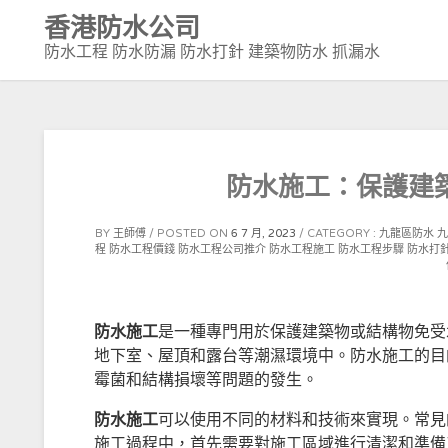
Skip
香港防水公司
to
防水工程 防水防漏 防水打針 建築物防水 抓漏水
content
防水施工：保護建
BY
王師傅
POSTED ON
6 7 月, 2023
CATEGORY :
九龍區防水
程
防水工程價錢
防水工程公司推介
防水工程施工
防水工程步驟
防水打
防水施工
是一種專門用於保護建築物或結構物免受水
地下室、屋頂和露台等潮濕環境中。防水施工的目
霉菌和結構損壞等問題的發生。
防水施工
可以使用不同的材料和技術來實現。常見
施工過程中，首先需要對施工區域進行清潔和準備