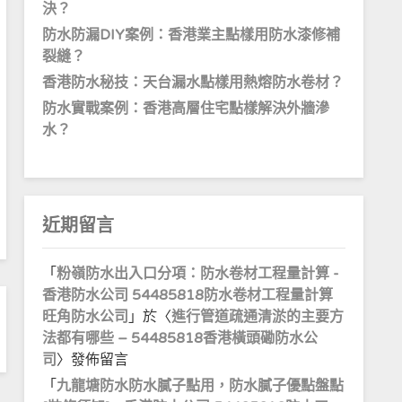
決？
防水防漏DIY案例：香港業主點樣用防水漆修補
裂縫？
香港防水秘技：天台漏水點樣用熱熔防水卷材？
防水實戰案例：香港高層住宅點樣解決外牆滲
水？
近期留言
「
粉嶺防水出入口分項：防水卷材工程量計算 -
香港防水公司 54485818防水卷材工程量計算
旺角防水公司
」於〈
進行管道疏通清淤的主要方
法都有哪些 – 54485818香港橫頭磡防水公
司
〉發佈留言
「
九龍塘防水防水膩子點用，防水膩子優點盤點