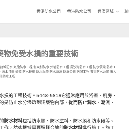
香港防水公司
香港防水公司
通渠區域
疏
築物免受水損的重要技術
九龍城防水
九龍防水工程
利東村防水
外墻防水工程
長沙灣防水工程
防水價錢
防水工
針
防水打針 價錢
防水技術
防水服務
防水防漏
防漏公司
防漏工程
青衣防水公司
黃大
仙防水工程
損的工程技術。5448-5818它通常應用於浴室、廚房、
的是防止水分滲透到建築物內部，從而
防止漏水
、潮濕、
的
防水材料
包括防水膠、防水塗料、防水膜和防水磚等。
工作，然後根據需要選擇合適的
防水材料
進行施工。施工