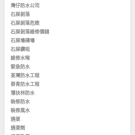
灣仔防水公司
石屎剝落
石屎剝落危險
石屎剝落維修價錢
石屎墻磚墻
石屎鑽咀
維修水喉
緊急防水
荃灣防水工程
葵青防水工程
薄扶林防水
裝修防水
裝修風水
通渠
通渠劑