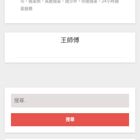
司，通渠劑，高壓通渠，通沙井，快速通渠，24小時通
渠服務
王師傅
搜
尋
關
鍵
字: