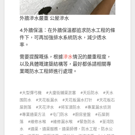
外牆滲水嚴重 公屋滲水
4.外牆保溫：在外牆保溫都追求防水工程的條
件下，可再加強排水系統防水，減少透水
率。
需要提醒嘅係，根據
滲水
情況的嚴重程度，
以及具體嘅建築結構等，最好都係請相關專
業嘅防水工程師進行處理。
大型彈弓機
大廈街鋪渠淤塞
天后防水
天水
围防水
天花板漏水
天花板漏水打针
天花板石
屎剝落
天花滲水
将军澳防水
專業漏水侦测
專業通渠方法
屯门防水
廚房星盤
石屎剝
落
維修水喉
維修漏水喉
緊急防水
荃湾防
水
通渠，通渠服務，通渠師傅，防水工程，防水公