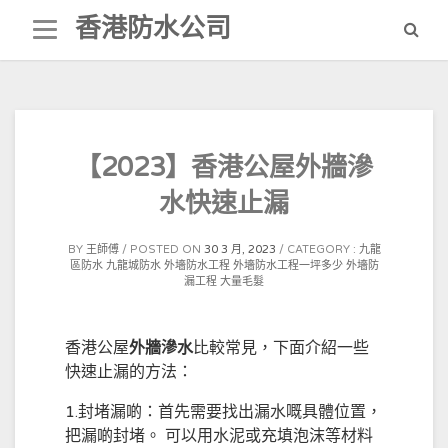
Skip
香港防水公司
to
content
【2023】香港公屋外牆滲
水快速止漏
BY
王師傅
POSTED ON
30 3 月, 2023
CATEGORY :
九龍
區防水
九龍城防水
外墻防水工程
外墻防水工程一坪多少
外墻防
漏工程
大量毛髮
香港公屋
外牆滲水
比較常見，下面介紹一些
快速止漏的方法：
1.封堵漏啲：首先需要找出漏水嘅具體位置，
把漏啲封堵。 可以用水泥或充填泡沫等材料