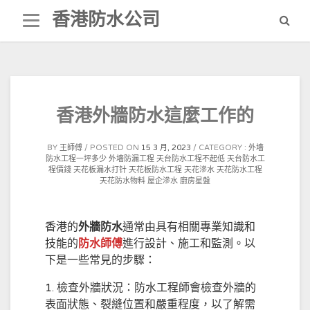
Skip
香港防水公司
to
content
香港外牆防水這麼工作的
BY
王師傅
POSTED ON
15 3 月, 2023
CATEGORY :
外墻
防水工程一坪多少
外墻防漏工程
天台防水工程不起低
天台防水工
程價錢
天花板漏水打针
天花板防水工程
天花滲水
天花防水工程
天花防水物料
屋企滲水
廚房星盤
香港的
外牆防水
通常由具有相關專業知識和
技能的
防水師傅
進行設計、施工和監測。以
下是一些常見的步驟：
1. 檢查外牆狀況：防水工程師會檢查外牆的
表面狀態、裂縫位置和嚴重程度，以了解需