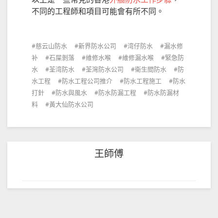
以上是一些常見的香港
外牆防水工作步驟
，
不同的工程師和項目可能會有所不同。
慈云山防水
新界防水公司
湾仔防水
漏水修
补
石屎剝落
維修水喉
維修漏水喉
緊急防
水
荃湾防水
荃灣防水公司
衛生間防水
防
水工程
防水工程公司推介
防水工程施工
防水
打針
防水與風水
防水防漏工程
防水防漏材
料
黃大仙防水公司
王師傅