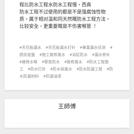
程比防水工程水防水工程慢，西貢
防水工程不过使用的都是不是强腐蚀性物
质，属于相对温和同天然嘅防水工程方法，
比较安全，更重要嘅是不伤害喉管 ！
天花板漏水
天花板漏水打针
專業漏水侦测
廚房星盤
施工裝修風水
浴缸防水
漏水修补
維修水喉
緊急防水
裝修風水
防水工程施
工
防水打針
防水與風水
防水防漏工程
防
水防漏材料
防漏油漆
王師傅