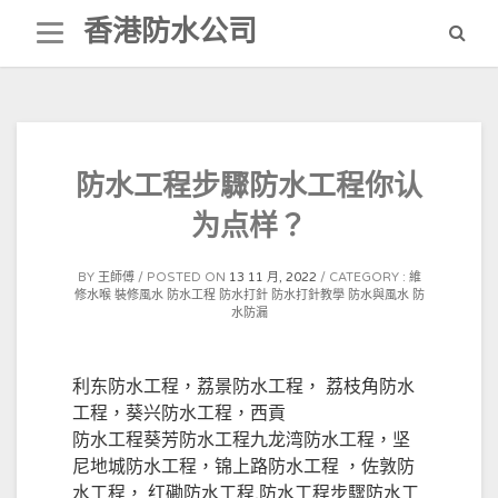
Skip
香港防水公司
to
content
防水工程步驟防水工程你认
为点样？
BY
王師傅
POSTED ON
13 11 月, 2022
CATEGORY :
維
修水喉
裝修風水
防水工程
防水打針
防水打針教學
防水與風水
防
水防漏
利东防水工程，荔景防水工程， 荔枝角防水
工程，葵兴防水工程，西貢
防水工程葵芳防水工程九龙湾防水工程，坚
尼地城防水工程，锦上路防水工程 ，佐敦防
水工程， 红磡防水工程,防水工程步驟防水工