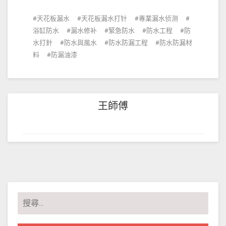
天花板漏水
天花板漏水打针
專業漏水侦测
浴缸防水
漏水修补
緊急防水
防水工程
防
水打針
防水與風水
防水防漏工程
防水防漏材
料
防漏油漆
王師傅
搜
尋
關