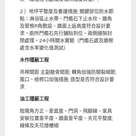
2 ）地坪平整度及養護措施; 關鍵部位防水節
點：淋浴區止水帶、門檻石下止水坎、牆角
及管根R角敷設、牆面上返高度符合設計要
求，廁所門檻石先行鋪貼到位、兩側縫隙封
閉處理，24小時關水實驗（門檻石處及牆根
處含水率變化值測試）
木作隱蔽工程
吊桿間距 主副龍骨間距; 轉角加強防開裂細節;
風口、檢修口加強措施; 造型是否符合設計要
求
油工隱蔽工程
陰陽角方正、垂直度，門洞、飛腳線、家具
安裝位置垂平度，牆面垂平度、天花平整度;
線條及天花燈槽細