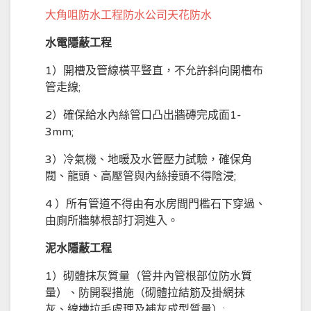
大角咀防水工程防水公司天花防水
水電隱蔽工程
1）開槽及管線橫平豎直，不允許斜向開槽布
管走線;
2）確保給水內絲管口凸出牆磚完成面1-
3mm;
3）冷氣機、地暖及水管壓力試驗，確保角
閥、龍頭、高壓管與內絲接頭不得陰浸;
4 ）所有管道不得由有水房間門檻石下穿過、
由廁所牆躰根部打洞進入。
泥水隱蔽工程
1）砌體抹灰質量（管井內管根部位防水質
量）、防開裂措施（砌體拉結筋及掛網抹
灰、線槽拉毛處理及補灰成型質量）;