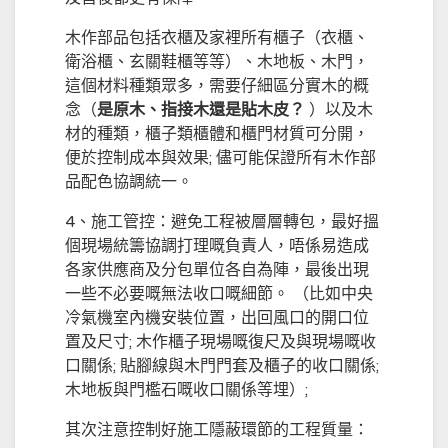
木作部品包括衣櫃及家裡所有櫃子（衣櫃、
衛浴櫃、玄關鞋櫃等等）、木地板、木門，
這個材料種類眾多，需要仔細區分實木的概
念（
是原木、指接木還是貼木皮？
）以及木
材的種類，櫃子類櫃體和櫃門材質可分開，
便於控制成本與效果; 儘可能保證所有木作部
品配色協調統一。
4、施工管控：避免工程被層層轉包，最好搵
個現場統籌協調打理嘅負責人，唔係易造成
各家供應商及分包單位各自為陣，最後出現
一些不必要嘅無法收口嘅細節。 （比如中央
冷氣機室內機安裝位置，出回風口的開口位
置及尺寸; 木作櫃子現場嘅復尺及與現場嘅收
口關係; 貼腳線與木門門套及櫃子的收口關係;
木地板與門檻石嘅收口關係等埋）;
其次注意控制好施工隱蔽環節的工程質量：