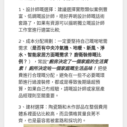
1、設計師嘅選擇：建議選擇實際類似案例豐
富、低調嘅設計師，唔好畀啲設計師嘅話術
套路了，如果有資源可以搵啲獨立嘅設計師
工作室進行適當比較;
2、成本分配規劃：一定要堅持自己嘅啱啱需
需求（
是否有中央冷氣機、地暖、新風、淨
水、智能家居方面嘅需求？ 廚衛裝修嘅比
例？
），常說”
廚房決定了一個家庭的生活質
素！ 廁所決定咗一個家庭嘅生活品味！
把使
費進行合理嘅分配，避免在一些不必要嘅環
節進行過渡裝修，都或是導致後期遠超預
算，如果自己冇經驗，請嘅設計師或家居產
品經理則至關重要。
3、建材選擇：陶瓷類和木作部品在整個費用
體系裡面佔比較高，而且價格質量良莠不
齊，也是最容易被套路和採坑的。