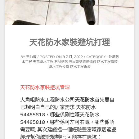
天花防水家裝避坑打理
BY
王師傅
POSTED ON
9 7 月, 2022
CATEGORY :
外墻防
水工程
天花防水工程
石屎剝落
石屎剝落維修價錢
防水工程價錢
防水工程步驟
防水工程香港
天花防水家裝避坑管理
大角咀防水工程防水公司
天花防水
首先要自
己想明白自己的居家需求 天花防水
54485818，哪些係剛性嘅天花防水
54485818，哪些係可左可右嘅，哪些係唔
需要嘅; 其次建議搵一個經驗豐富嘅家居產品
經理幫你統籌規劃吓; 可能存在嘅坑：