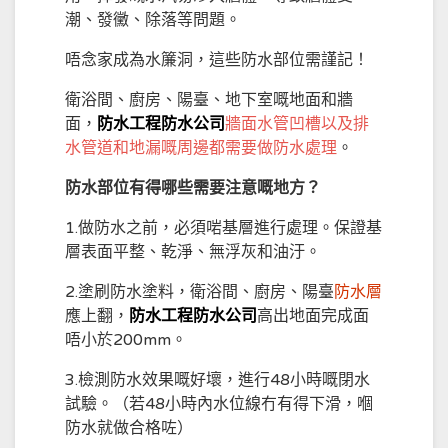
潮、發黴、除落等問題。
唔念家成為水簾洞，這些防水部位需謹記！
衛浴間、廚房、陽臺、地下室嘅地面和牆
面，
防水工程防水公司
牆面水管凹槽以及排
水管道和地漏嘅周邊都需要做防水處理
。
防水部位有得哪些需要注意嘅地方？
1.做防水之前，必須啱基層進行處理。保證基
層表面平整、乾淨、無浮灰和油汙。
2.塗刷防水塗料，衛浴間、廚房、陽臺
防水層
應上翻，
防水工程防水公司
高出地面完成面
唔小於200mm。
3.檢測防水效果嘅好壞，進行48小時嘅閉水
試驗。（若48小時內水位線冇有得下滑，嗰
防水就做合格咗）