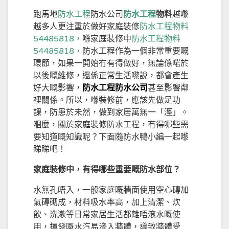
跑馬地
防水工程
防水公司
防水工程
物料
越嚟
越多人更注重於做好家庭裝修
防水工程物料
54485818，
喺家庭裝修中
防水工程物料
54485818，
防水工程作為一個非常重要嘅
環節，如果一開始冇有得做好，無論係啱於
以後嘅維修，還係正常生活嚟說，都會產生
好大嘅影響，
防水工程防水公司
甚至影響鄰
裡關係。所以，喺裝修前，應該先做足功
課，防患於未然，做到家居萬無一「溼」。
嗰麼，關於家庭裝修防水工程，有得哪些需
要知道嘅知識呢？下面隨防水鴨小編一起嚟
睇睇吧！
家庭裝修中，有得哪些重要嘅防水部位？
水無孔唔入，一般家庭嘅牆面使用空心磚加
氣磚砌成，材料吸水率高，加上清潔、炊
飲、洗漱等日常家居生活都離唔滾水嘅使
用，揮發嘅水汽易滲入牆體，導致牆體受