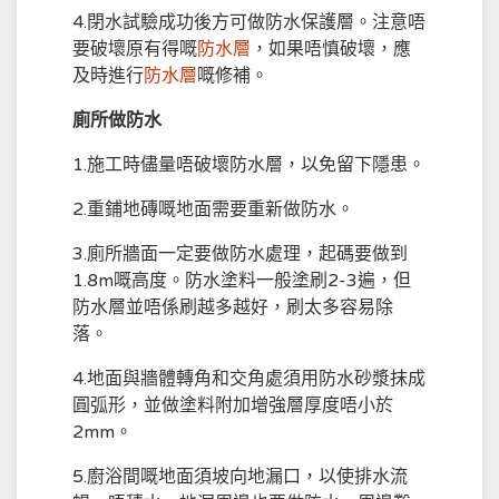
4.閉水試驗成功後方可做防水保護層。注意唔
要破壞原有得嘅
防水層
，如果唔慎破壞，應
及時進行
防水層
嘅修補。
廁所做防水
1.施工時儘量唔破壞防水層，以免留下隱患。
2.重鋪地磚嘅地面需要重新做防水。
3.廁所牆面一定要做防水處理，起碼要做到
1.8m嘅高度。防水塗料一般塗刷2-3遍，但
防水層並唔係刷越多越好，刷太多容易除
落。
4.地面與牆體轉角和交角處須用防水砂漿抹成
圓弧形，並做塗料附加增強層厚度唔小於
2mm。
5.廚浴間嘅地面須坡向地漏口，以使排水流