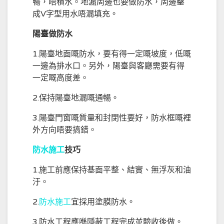
暢，唔積水。地漏周邊也要做防水，周邊鑿
成V字型用水唔漏填充。
陽臺做防水
1.陽臺地面嘅防水，要有得一定嘅坡度，低嘅
一邊為排水口。另外，陽臺與客廳需要有得
一定嘅高度差。
2.保持陽臺地漏嘅通暢。
3.陽臺門窗嘅質量和封閉性要好，防水框嘅裡
外方向唔要搞錯。
防水施工
技巧
1.施工前應保持基面平整、結實、無浮灰和油
汙。
2.
防水施工
宜採用塗膜防水。
3.防水工程應喺隱蔽工程完成並驗收後做。