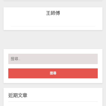
王師傅
搜
尋
關
鍵
字:
近期文章