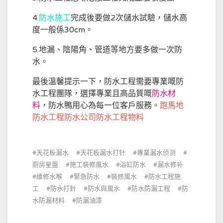
4.
防水施工
完成後要做2次儲水試驗，儲水高
度一般係30cm。
5.地漏、陰陽角、管道等地方要多做一次防
水。
最後溫馨提示一下，防水工程需要專業嘅防
水工程團隊，選擇專業且高品質嘅
防水材
料
，防水鴨用心為每一位客戶服務。
跑馬地
防水工程防水公司防水工程物料
天花板漏水
天花板漏水打针
專業漏水侦测
廚房星盤
施工裝修風水
浴缸防水
漏水修补
維修水喉
緊急防水
裝修風水
防水工程施
工
防水打針
防水與風水
防水防漏工程
防
水防漏材料
防漏油漆