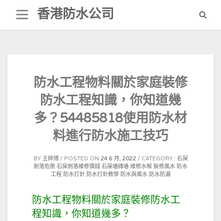
Skip
香港防水公司
to
content
防水工程物料關於家庭裝修
防水工程知識，你知道幾
多？54485818使用防水材
料進行防水施工技巧
BY
王師傅
POSTED ON
24 6 月, 2022
CATEGORY :
石屎
剝落危險
石屎剝落維修價錢
石屎墻磚墻
維修水喉
裝修風水
防水
工程
防水打針
防水打針教學
防水與風水
防水防漏
防水工程物料關於家庭裝修防水工
程知識，你知道幾多？