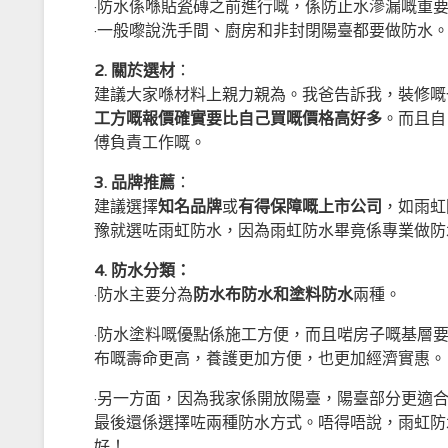
·防水係喺貼瓷磚之前進行嘅，係防止水滲漏嘅重
·一般嚟說洗手間、廚房和非封閉陽臺都要做防水
2.
關於選材
：
建議大家喺材料上親力親為。我爸告訴我，裝修嘅
工方嘅報價確實要比自己買嘅價格高好多
。而且自
傅負責工作嘅。
3.
品牌推薦
：
建議選擇
知名品牌
或
有得保障嘅上市公司
，如雨虹
豫就選咗雨虹防水，因為雨虹防水畢竟係專業做防
4.
防水分類：
·防水主要分為
防水布防水和塗料防水
兩種。
·防水塗料嘅優點係施工方便，而且啱房子嘅基層
布嘅壽命更高，養護更加方便，也更加經濟實惠。
·另一方面，因為我家係開放陽臺，陽臺部分更適
最後還係選擇咗兩種防水方式。唔得唔說，雨虹防
好！