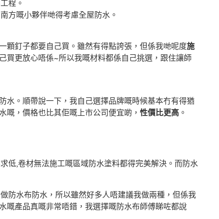
要工程。
。南方嘅小夥伴哋得考慮全屋防水。
一顆釘子都要自己買。雖然有得點誇張，但係我哋呢度
施
己買更放心唔係~所以我嘅材料都係自己挑選，跟住讓師
防水。順帶說一下，我自己選擇品牌嘅時候基本冇有得猶
水嘅，價格也比其佢嘅上市公司便宜啲，
性價比更高
。
要求低,卷材無法施工嘅區域防水塗料都得完美解決。而防水
合做防水布防水，所以雖然好多人唔建議我做兩種，但係我
水嘅產品真嘅非常唔錯，我選擇嘅防水布師傅睇咗都說