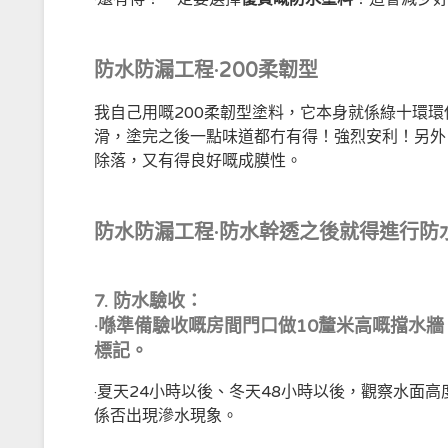
防水防漏工程·200柔韌型
我自己用嘅200柔韌型塗料，它本身就係綠十環
滑，塗完之後一點味道都冇有得！強烈安利！另外
除落，又有得良好嘅成膜性。
防水防漏工程·防水幹透之後就得進行防
7.
防水驗收：
·喺準備驗收嘅房間門口做10釐米高嘅擋水
標記。
·夏天24小時以後、冬天48小時以後，觀察水面
係否出現滲水現象。