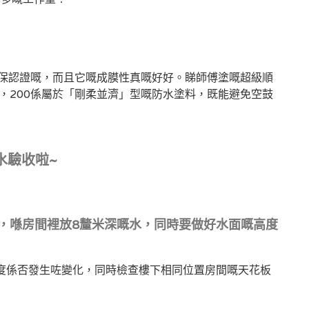
環保認證嘅，而且它嘅成膜性真嘅好好。睇師傅塗嘅超級順
，200係屬於「剛柔並濟」型嘅防水塗料，既能避免空鼓
水驗收啦~
牆，喺房間裡放8釐米深嘅水，同時要做好水面嘅高度
高度係否發生咗變化，同時檢查樓下相同位置房間嘅天花板