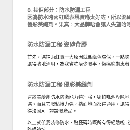
8.
其佢部分
：防水防漏工程
因為防水時雨虹嘅表現實喺太好咗，所以瓷
優彩美縫劑。果真，大品牌唔會讓人失望哈哈
防水防漏工程·瓷磚背膠
首先，選擇雨虹嘅一大原因就係綠色環保，一點味
還得牆地通用，為我省咗唔少嘅事，懶癌晚期患者
防水防漏工程·優彩美縫劑
這款美縫劑防水防黴能力特別強，哪怕喺潮溼嘅地
選。而且它嘅粘接力強，牆面地面都得通用，還得
得法國A＋認證嘅產品。
以上就係我裝修防水、貼瓷磚時嘅所有得經驗啦~
路唔被坑~