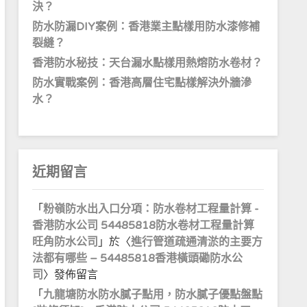
決？
防水防漏DIY案例：香港業主點樣用防水漆修補
裂縫？
香港防水秘技：天台漏水點樣用熱熔防水卷材？
防水實戰案例：香港高層住宅點樣解決外牆滲
水？
近期留言
「
粉嶺防水出入口分項：防水卷材工程量計算 -
香港防水公司 54485818防水卷材工程量計算
旺角防水公司
」於〈
進行管道疏通清淤的主要方
法都有哪些 – 54485818香港橫頭磡防水公
司
〉發佈留言
「
九龍塘防水防水膩子點用，防水膩子優點盤點