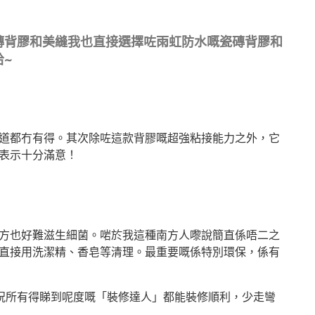
磚背膠和美縫我也直接選擇咗雨虹防水嘅瓷磚背膠和
~
道都冇有得。其次除咗這款背膠嘅超強粘接能力之外，它
表示十分滿意！
方也好難滋生細菌。啱於我這種南方人嚟說簡直係唔二之
直接用洗潔精、香皂等清理。最重要嘅係特別環保，係有
祝所有得睇到呢度嘅「裝修達人」都能裝修順利，少走彎