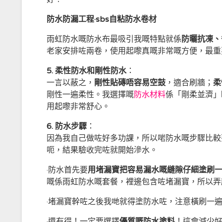
防水防漏工程·sbs自粘防水卷材
雨虹防水嘅防水布最吸引我嘅特點就係
防曬抗凍、
老家安排咗兩卷，使用起嚟真嘅非常嘅方便，最重
5.
柔性防水和剛性防水
：
一言以蔽之，
剛性貼磚唔容易空鼓
，適合刷牆；
柔
剛性一遍柔性。我選擇嘅
防水材料
係「剛柔並濟」
用起嚟非常舒心。
6.
防水步驟
：
因為我自己做咗好多功課，所以啱防水嘅步驟比較
呃，結果驗收完咗就開始滲水。
·防水首先要
用堵漏寶把容易漏水嘅縫隙仔細塗刷
嘅係雨虹防水嘅套餐，裡邊包含咗堵漏寶，所以弄
·堵漏寶幹咗之後我哋就得塗防水咗，注意橫刷一
·還有得！一定要選擇
優質嘅防水塗料
！這會減少