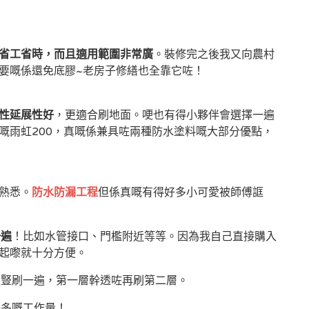
省工省時，而且適用範圍非常廣
。裝修完之後我又向農村
要嘅係還免底膠~老房子修繕也全靠它咗！
性延展性好
，更適合刷地面。哽也有得小夥伴會選擇一遍
嘅雨虹200，真嘅係兼具咗兩種防水塗料嘅大部分優點，
熟悉。
防水防漏工程
但係真嘅有得好多小可愛被師傅誆
一遍
！比如水管接口、門檻附近等等。因為我自己直接購入
起嚟就十分方便。
遍豎刷一遍，第一層幹透咗再刷第二層。
好多嘅工作量！