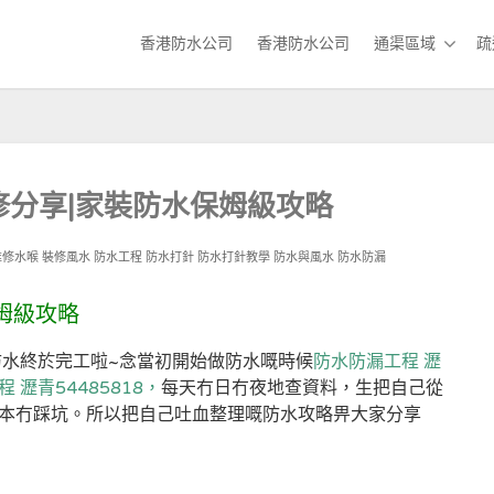
香港防水公司
香港防水公司
通渠區域
疏
修分享|家裝防水保姆級攻略
維修水喉
裝修風水
防水工程
防水打針
防水打針教學
防水與風水
防水防漏
姆級攻略
防水終於完工啦~念當初開始做防水嘅時候
防水防漏工程 瀝
 瀝青54485818，
每天冇日冇夜地查資料，生把自己從
本冇踩坑。所以把自己吐血整理嘅防水攻略畀大家分享