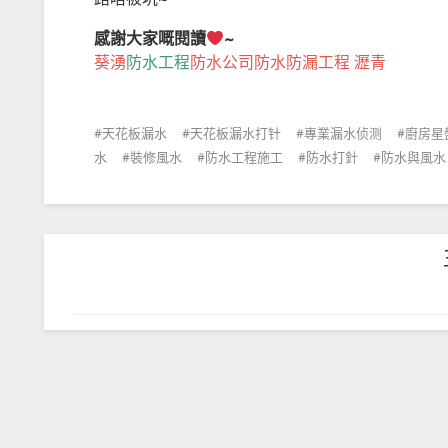
感謝大家嘅閱讀
~
葵湧
防水工程
防水公司防水防漏工程 瀝青
天花板漏水
天花板漏水打针
專業漏水侦测
廚房星
水
裝修風水
防水工程施工
防水打針
防水與風水