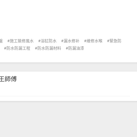
盤
施工裝修風水
浴缸防水
漏水修补
維修水喉
緊急防
防水防漏工程
防水防漏材料
防漏油漆
王師傅