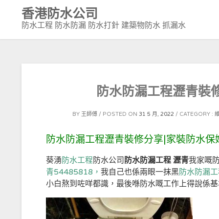
Skip
香港防水公司
to
防水工程 防水防漏 防水打針 建築物防水 抓漏水
content
防水防漏工程瀝青裝
BY
王師傅
POSTED ON
31 5 月, 2022
CATEGORY :
防水防漏工程瀝青裝修分享|家裝防水保
葵湧
防水工程
防水公司
防水防漏工程 瀝青
我家嘅
青54485818，
我自己也係兩眼一抹黑
防水防漏工程
小白熬到咗咩都識，最後喺防水嘅工作上得說係基