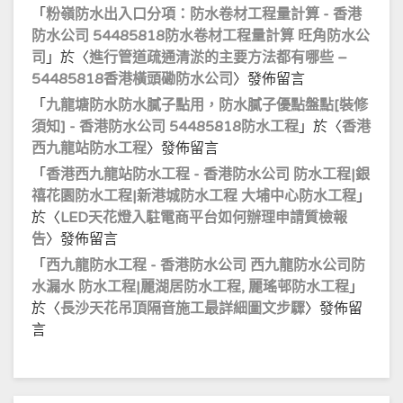
「
粉嶺防水出入口分項：防水卷材工程量計算 - 香港
防水公司 54485818防水卷材工程量計算 旺角防水公
司
」於〈
進行管道疏通清淤的主要方法都有哪些 –
54485818香港橫頭磡防水公司
〉發佈留言
「
九龍塘防水防水膩子點用，防水膩子優點盤點[裝修
須知] - 香港防水公司 54485818防水工程
」於〈
香港
西九龍站防水工程
〉發佈留言
「
香港西九龍站防水工程 - 香港防水公司 防水工程|銀
禧花園防水工程|新港城防水工程 大埔中心防水工程
」
於〈
LED天花燈入駐電商平台如何辦理申請質檢報
告
〉發佈留言
「
西九龍防水工程 - 香港防水公司 西九龍防水公司防
水漏水 防水工程|麗湖居防水工程, 麗瑤邨防水工程
」
於〈
長沙天花吊頂隔音施工最詳細圖文步驟
〉發佈留
言