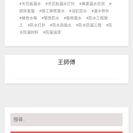
天花板漏水
天花板漏水打针
專業漏水侦测
廚房星盤
施工裝修風水
浴缸防水
漏水修补
維修水喉
緊急防水
裝修風水
防水工程施
工
防水打針
防水與風水
防水防漏工程
防
水防漏材料
防漏油漆
王師傅
搜
尋
關