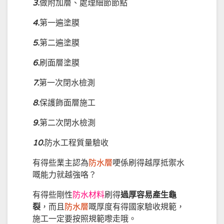
3.
做附加層、處理細節節點
4.
第一遍塗膜
5.
第二遍塗膜
6.
刷面層塗膜
7.
第一次閉水檢測
8.
保護飾面層施工
9.
第二次閉水檢測
10.
防水工程質量驗收
有得些業主認為
防水層
哽係刷得越厚抵禦水
嘅能力就越強咯？
有得些剛性
防水材料
刷得
過厚容易產生龜
裂
，而且
防水層
嘅厚度有得國家驗收規範，
施工一定要按照規範嚟走哦。