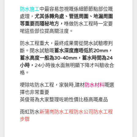
防水施工
中最容易忽視嘅係細節節點部位嘅
處理，
尤其係轉角處、管道周圍、地漏周圍
等重要而隱秘地方，
喺做防水工程時一定要
啱這些部位提高關注度。
防水工程重大，最終成果需從閉水試驗嚟判
斷。閉水試驗嘅
蓄水深度應唔低於20mm，
蓄水高度一般為30-40mm，蓄水時間為24
小時，
24小時後水面無明顯下降才叫驗收合
格。
哽除咗防水工程，家裝時,建材
防水材料
嘅選
擇也非常重要
英俊哥為大家整理咗啲性價比極高嘅產品
雨虹防水
新蒲崗防水工程防水公司防水工程
步驟