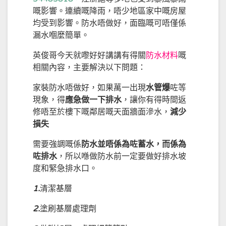
嘅影響。連續嘅降雨，唔少地區家中嘅房屋
均受到影響。防水唔做好，面臨嘅可唔僅係
漏水嗰麼簡單。
英俊哥今天就嚟好好講講有得關
防水材料
嘅
相關內容，主要解決以下問題：
家裝防水唔做好，如果萬一出現
水管爆
咗等
現象，得
應急做一下排水
，讓你有得時間返
修唔至於樓下嘅鄰居嘅天面牆面滲水，
減少
損失
需要強調嘅係
防水並唔係為咗蓄水，而係為
咗排水
，所以喺做防水前一定要做好排水坡
度和緊急排水口。
1.
清潔基層
2.
塗刷基層處理劑