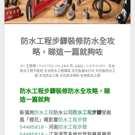
防水工程步驟裝修防水全攻
略，睇這一篇就夠咗
BY
王師傅
POSTED ON
19 4 月, 2022
CATEGORY :
天台
防水工程不起低
天台防水工程價錢
天花板漏水打针
天花板防水工
程
天花防水工程
天花防水物料
旺角防水工程
防水工程步驟裝修防水全攻略，睇
這一篇就夠
新蒲崗
防水工程
防水公司
防水工程
步驟
受颱
風「煙花」嘅影響
防水工程步驟
54485818，
河南
防水工程步驟
54485818，
江浙滬等多地也受到暴風暴雨