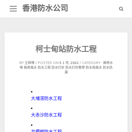
Skip
香港防水公司
to
content
柯士甸站防水工程
BY
王師傅
POSTED ON
5 1 月, 2022
CATEGORY :
維修水
喉
裝修風水
防水工程
防水打針
防水打針教學
防水與風水
防水防
漏
大埔滘防水工程
大赤沙防水工程
井欄樹防水工程