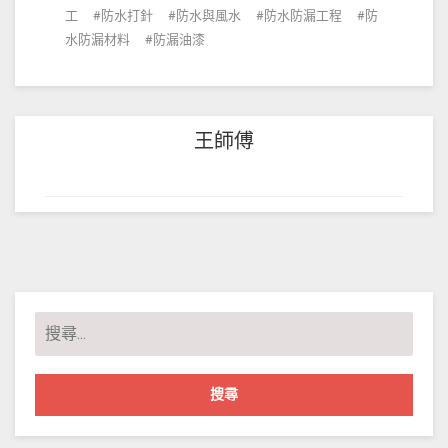
工
防水打針
防水與風水
防水防漏工程
防
水防漏材料
防漏油漆
王師傅
搜
尋
關
鍵
字: