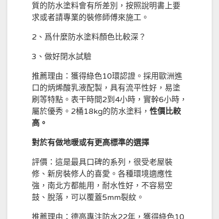
質的防水塗料會有所差別，按照說明書上要
求或者請專業的裝修師傅來施工。
2、爲什麼防水塗料顏色比較深？
3、做好閉水試驗
推薦理由：獲得綠色10環認證。採用歐洲進
口的炳烯酸乳液配製，具有流平性好，易塗
刷等特點。表干時間2到4小時，實幹6小時，
屬於優秀。2桶18kg的防水塗料，
性價比較
高。
對於有做
地暖
或有更高標準的選擇
評價：這是最具口碑的系列，很受老屋裝
修、新房裝修人的喜愛。各種環境適應性
強，南北方都能用，耐水性好，不容易空
鼓、脫落，可以覆蓋5mm裂紋。
推薦理由：德高專注防水22年，獲得綠色10