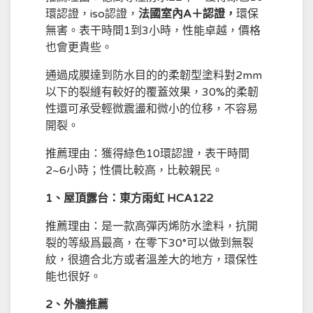
環認證，iso認證，
法國室內A＋認證，
環保
無害。表干時間1到3小時，性能卓越，價格
也會更貴些。
通過成膜達到防水目的的柔韌型塗料對2mm
以下的裂縫有較好的覆蓋效果，30%的
柔韌
性
還可承受輕微震盪和微小的位移，不容易
開裂。
推薦理由：獲得綠色10環認證，表干時間
2~6小時；性價比較高，比較親民。
1、屋頂露台：東方雨虹 HCA122
推薦理由：是一款高彈丙烯防水塗料，抗開
裂的等級爲最高，在零下30°可以做到無裂
紋，很適合北方或者溫差大的地方，環保性
能也很好。
2、外牆推薦