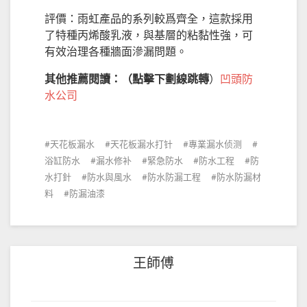
評價：
雨虹
產品的系列較爲齊全，這款採用
了特種丙烯酸乳液，與基層的粘黏性強，可
有效治理各種牆面滲漏問題。
其他推薦閱讀：（點擊下劃線跳轉
）
凹頭防
水公司
天花板漏水
天花板漏水打针
專業漏水侦测
浴缸防水
漏水修补
緊急防水
防水工程
防
水打針
防水與風水
防水防漏工程
防水防漏材
料
防漏油漆
王師傅