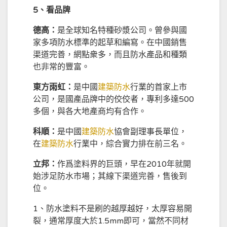
5、看品牌
德高
：
是全球知名特種砂漿公司。曾參與國
家多項防水標準的起草和編寫。在中國銷售
渠道完善，網點衆多，而且防水產品和種類
也非常的豐富。
東方雨虹
：
是中國
建築防水
行業的首家上市
公司，是國產品牌中的佼佼者，專利多達500
多個，與各大地產商均有合作。
科順
：
是中國
建築防水
協會副理事長單位，
在
建築防水
行業中，綜合實力排在前三名。
立邦：
作爲塗料界的巨頭，早在2010年就開
始涉足防水市場；其線下渠道完善，售後到
位。
1、防水塗料不是刷的越厚越好，太厚容易開
裂，通常厚度大於1.5mm即可，當然不同材