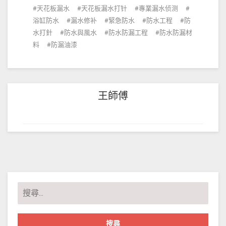
天花板漏水
天花板漏水打针
專業漏水侦测
浴缸防水
漏水修补
緊急防水
防水工程
防
水打針
防水與風水
防水防漏工程
防水防漏材
料
防漏油漆
王師傅
搜
尋
關
鍵