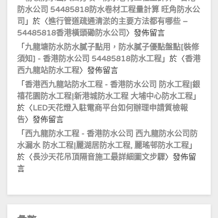
防水公司 54485818防水卷材工程量計算 旺角防水公
司
」於〈
進行管道疏通清淤的主要方法都有哪些 –
54485818香港橫頭磡防水公司
〉發佈留言
「
九龍塘防水防水膩子點用，防水膩子優點盤點[裝修
須知] - 香港防水公司 54485818防水工程
」於〈
香港
西九龍站防水工程
〉發佈留言
「
香港西九龍站防水工程 - 香港防水公司 防水工程|銀
禧花園防水工程|新港城防水工程 大埔中心防水工程
」
於〈
LED天花燈入駐電商平台如何辦理申請質檢報
告
〉發佈留言
「
西九龍防水工程 - 香港防水公司 西九龍防水公司防
水漏水 防水工程|麗湖居防水工程, 麗瑤邨防水工程
」
於〈
長沙天花吊頂隔音施工最詳細圖文步驟
〉發佈留
言