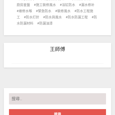
廚房星盤
施工裝修風水
浴缸防水
漏水修补
維修水喉
緊急防水
裝修風水
防水工程施
工
防水打針
防水與風水
防水防漏工程
防
水防漏材料
防漏油漆
王師傅
搜
尋
關
鍵