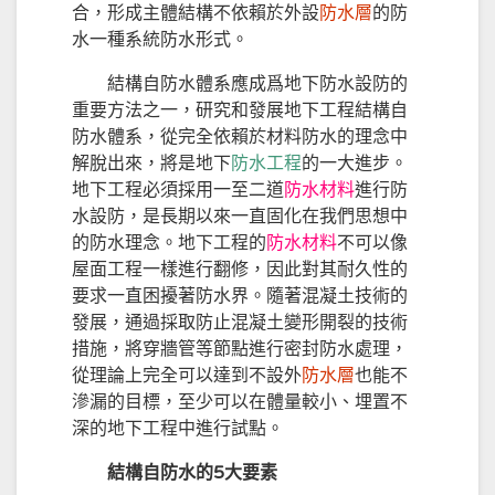
合，形成主體結構不依賴於外設
防水層
的防
水一種系統防水形式。
結構自防水體系應成爲地下防水設防的
重要方法之一，研究和發展地下工程結構自
防水體系，從完全依賴於材料防水的理念中
解脫出來，將是地下
防水工程
的一大進步。
地下工程必須採用一至二道
防水材料
進行防
水設防，是長期以來一直固化在我們思想中
的防水理念。地下工程的
防水材料
不可以像
屋面工程一樣進行翻修，因此對其耐久性的
要求一直困擾著防水界。隨著混凝土技術的
發展，通過採取防止混凝土變形開裂的技術
措施，將穿牆管等節點進行密封防水處理，
從理論上完全可以達到不設外
防水層
也能不
滲漏的目標，至少可以在體量較小、埋置不
深的地下工程中進行試點。
結構自防水的5大要素