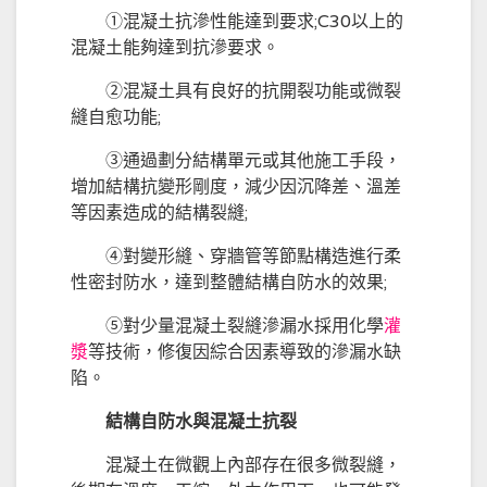
①混凝土抗滲性能達到要求;C30以上的
混凝土能夠達到抗滲要求。
②混凝土具有良好的抗開裂功能或微裂
縫自愈功能;
③通過劃分結構單元或其他施工手段，
增加結構抗變形剛度，減少因沉降差、溫差
等因素造成的結構裂縫;
④對變形縫、穿牆管等節點構造進行柔
性密封防水，達到整體結構自防水的效果;
⑤對少量混凝土裂縫滲漏水採用化學
灌
漿
等技術，修復因綜合因素導致的滲漏水缺
陷。
結構自防水與混凝土抗裂
混凝土在微觀上內部存在很多微裂縫，