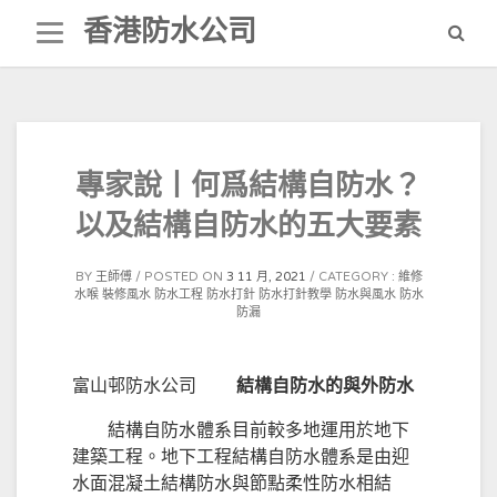
Skip
香港防水公司
to
content
專家說丨何爲結構自防水？
以及結構自防水的五大要素
BY
王師傅
POSTED ON
3 11 月, 2021
CATEGORY :
維修
水喉
裝修風水
防水工程
防水打針
防水打針教學
防水與風水
防水
防漏
富山邨防水公司
結構自防水的與外防水
結構自防水體系目前較多地運用於地下
建築工程。地下工程結構自防水體系是由迎
水面混凝土結構防水與節點柔性防水相結