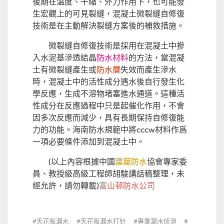
後期在溫度、干縮、外力作用下，也可能發
生宏觀上的可見裂縫，混凝土微裂縫自修復
技術是在主動解決裂縫方案後的補救措施。
微裂縫自修復技術是採用在混凝土中摻
入水泥基滲透結晶
防水材料
的方法，當混凝
土有微裂縫產生或
防水層
失效而產生滲水
時，混凝土中的活性成分遇水後自行發生化
學反應，生成不溶物堵塞進水通道。這種活
性成分在反應過程中只是起催化作用，不會
因多次反應而減少，具有長期保持自修復能
力的功能。海南防水規範中將cccw材料作爲
一項必要條件添加到混凝土中。
(以上內容根據中國
建築防水
協會專家委
員、教授級高級工程師胡駿講話稿整理，未
經允許，請勿轉載)
富山邨防水公司
天花板漏水
天花板漏水打针
專業漏水侦测