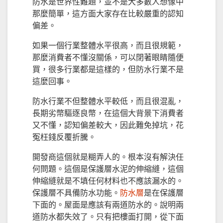
防水是世界性難題，並不是大多數人想像中
那麼簡單，這方面大家存在比較嚴重的認知
偏差。
如果一個行業整體水平很高，而且很規範，
那麼消費者不懂沒關係，可以閉著眼睛隨便
買，很多行業都是這樣的，但防水行業不是
這麼回事。
防水行業不但整體水平較低，而且很混亂，
長期劣幣驅逐良幣，在這個大背景下消費者
又不懂，認知偏差較大，因此難免掉坑，花
冤枉錢反覆折騰。
開發商這個就是糊弄人的。根本沒有解決任
何問題。這個是保護層水泥的伸縮縫，這個
伸縮縫就是不填任何材料也不應該漏水的。
保護層不具備防水功能。
防水層
是在保護層
下面的。屋面是應該有兩道防水的。說明兩
道防水都失效了。只有把樓面打開，從下面