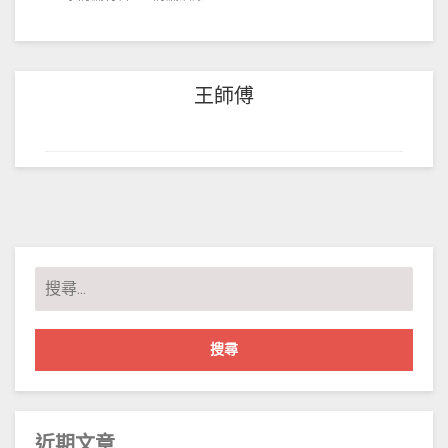
王師傅
搜
尋
關
鍵
字:
近期文章