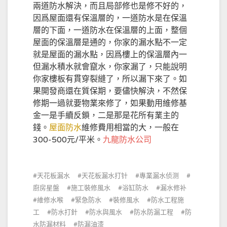
兩道防水解決，而且局部修也是修不好的，
因爲屋面還有保溫層的，一道防水是在保溫
層的下面，一道防水在保溫層的上面，整個
屋面的保溫層是通的，你家的漏水點不一定
就是屋面的漏水點，因爲樓上的保溫層內一
但漏水積水就會竄水，你家漏了，只能說明
你家樓板有貫穿裂縫了，所以漏下來了。如
果開發商還在質保期，要儘快解決，不然保
修期一過就要物業來修了，如果動用維修基
金一是手續反鎖，二是那是花所有業主的
錢。
屋面防水
維修費用相當的大，一般在
300-500元/平米。
九龍防水公司
天花板漏水
天花板漏水打针
專業漏水侦测
廚房星盤
施工裝修風水
浴缸防水
漏水修补
維修水喉
緊急防水
裝修風水
防水工程施
工
防水打針
防水與風水
防水防漏工程
防
水防漏材料
防漏油漆