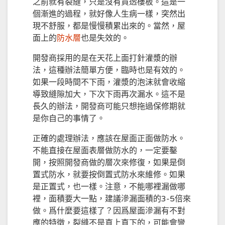
之前就有裂縫，只是沒有貫透樓板。這是一
個漸進的過程，就好像人生病一樣，突然出
現不舒服，都是慢慢積累出來的。當然，屋
面上的
防水層
也是失效的。
開發商採用的是在天花上面打針灌漿的辦
法，這種辦法簡單方便，臨時也是有效的。
如果一段時間不下雨，灌漿的泡沫就會收縮
導致縫隙加大，下次下雨再次漏水。這不是
長久的辦法，開發商可能只想拖過保修期就
是你自己的事情了。
正確的處理辦法，應該在屋面正面做防水。
不能直接在屋面表層做防水的，一定要鑿
開，按照開發商做的層次來修復，如果是倒
置式防水，就要按倒置式防水來維修。如果
是正置式，也一樣。注意，不能哪裡漏做哪
裡，面積要大一點，建議滲漏面積的3-5倍來
做。爲什麼要這樣了？因爲屋面滲漏有不對
應的特徵，裂縫不是直上直下的，可能會彎