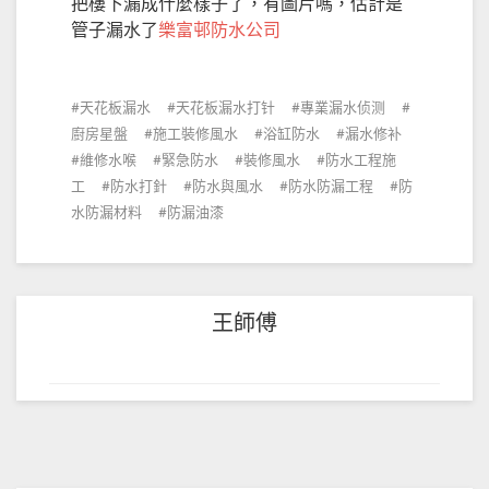
把樓下漏成什麼樣子了，有圖片嗎，估計是
管子漏水了
樂富邨防水公司
天花板漏水
天花板漏水打针
專業漏水侦测
廚房星盤
施工裝修風水
浴缸防水
漏水修补
維修水喉
緊急防水
裝修風水
防水工程施
工
防水打針
防水與風水
防水防漏工程
防
水防漏材料
防漏油漆
王師傅