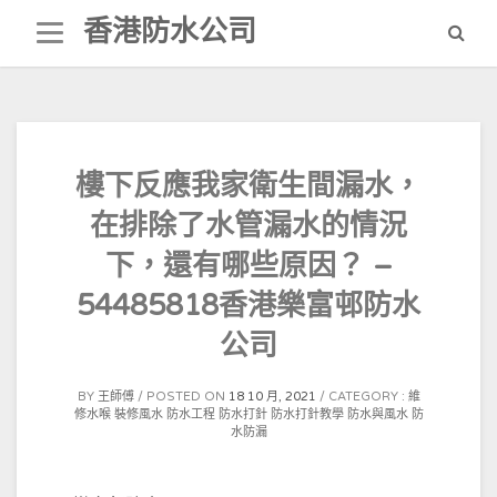
Skip
香港防水公司
to
content
樓下反應我家衛生間漏水，
在排除了水管漏水的情況
下，還有哪些原因？ –
54485818香港樂富邨防水
公司
BY
王師傅
POSTED ON
18 10 月, 2021
CATEGORY :
維
修水喉
裝修風水
防水工程
防水打針
防水打針教學
防水與風水
防
水防漏