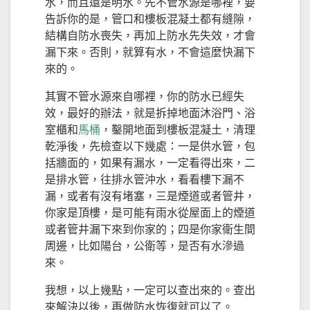
水，而且還是明水。先不管水源是哪裡，要
告訴你的是，管口和樓板混凝土都有縫隙，
結構自防水喪失，再加上防水先失效，才會
漏下來。否則，就算有水，不會這麼快漏下
來的。
其實不管水源來自哪裡，你的防水已經失
效，最好的辦法，就是拆掉地面沐浴門、浴
室櫃和
馬桶
，鑿開地面到樓板混凝土，清理
乾淨後，先檢查以下幾處：一是供水管，包
括牆面的，如果有漏水，一定看得出來，二
是排水管，往排水管沖水，看看樓下漏不
漏，或者有沒有堵塞，三是煙道或者管井，
你家是頂樓，是可能有雨水從屋面上的煙道
或者管井漏下來到你家的；四是你家衛生間
周邊，比如陽台，公衛等，是否有水滲過
來。
我想，以上幾點，一定可以查出來的。查出
來解決以後，再做防水恢復就可以了。