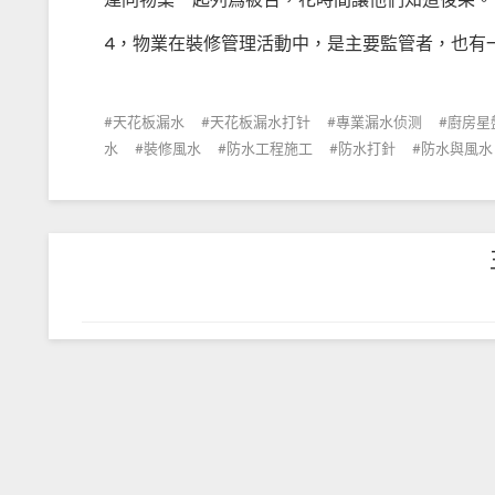
連同物業一起列爲被告，花時間讓他們知道後果。
4，物業在裝修管理活動中，是主要監管者，也有
天花板漏水
天花板漏水打针
專業漏水侦测
廚房星
水
裝修風水
防水工程施工
防水打針
防水與風水