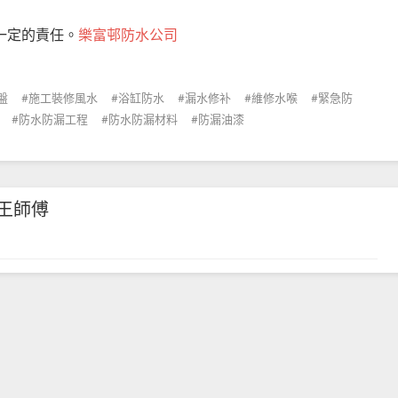
一定的責任。
樂富邨防水公司
盤
施工裝修風水
浴缸防水
漏水修补
維修水喉
緊急防
防水防漏工程
防水防漏材料
防漏油漆
王師傅