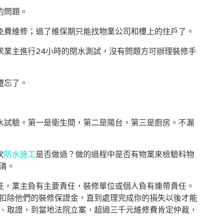
的問題。
免費維修；過了維保期只能找物業公司和樓上的住戶了。
求業主進行24小時的閉水測試，沒有問題方可辦理裝修手
體忘了。
水試驗。第一是衛生間，第二是陽台，第三是廚房。不漏
次
防水施工
是否做過？做的過程中是否有物業來檢驗科物
清。
任，業主負有主要責任，裝修單位或個人負有連帶責任。
扣除他們的裝修保證金，直到處理完成你的損失以後才能
、取證，到當地法院立案，超過三千元維修費肯定仲裁，