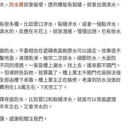
大，
防水層
就會破壞，遇到樓板有裂縫，就會出現滴水。
有很多種，比如管口滲水，裂縫滲水，或者一個點滲水，
滴水的，反應在天花上，就是溼痕，慢慢出現。也有掛水
做防水，不要相信在瓷磚表面刷膠水可以搞定，效果很不
鑿地面，清理乾淨，做完二次排水，細節防水，大面防
不同的境遇。一家是樓上漏水，找上去，誰來都不開門。
。但律師告訴她，就算贏了，樓上業主不開門也是辦法強
全部由樓下承擔。樓上業主正在裝修，考慮到防水沒做好
用在1.5萬左右，7天完工了。
擇背面防水，比如管口和裂縫滲水，就是可以背面處理
半年左右，又會滲水的。
讚，感謝和關注我們。