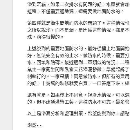
滲到沉箱，如果二次排水有問題的話，水壓就會加
這種，不僅需要通地漏，還需要做地面防水的。
第四種就是衛生間地面防水的問題了。這種情況也
之所以說滲，而不是漏，是因爲這些情況，都是不
珠，滴得很慢的。
上述說到的需要地面防水的，最好從樓上地面開始
好，無法完全有效的止水。做防水的時候，需要打
水，回填和貼磚。最近遇到二單類似的情況，二種
業主一家衛生間和臥室天花滲漏發黴，準備起訴了
制執行的。一家是樓上同意做防水，但所有的費用
的話，十幾萬的裝修就要白費，一口答應下來，總費
還有就是，如果樓上不同意，視滲水情況，可以選
的。但不建議灌漿工藝，這種防水不可靠，最多管
以上是滲漏分析和處理對策，希望能幫到你，請點
謝邀~~