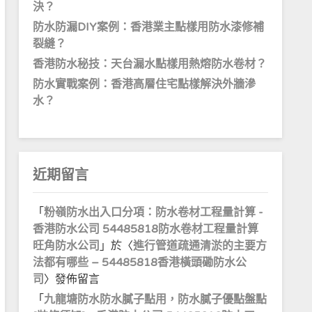
決？
防水防漏DIY案例：香港業主點樣用防水漆修補
裂縫？
香港防水秘技：天台漏水點樣用熱熔防水卷材？
防水實戰案例：香港高層住宅點樣解決外牆滲
水？
近期留言
「
粉嶺防水出入口分項：防水卷材工程量計算 -
香港防水公司 54485818防水卷材工程量計算
旺角防水公司
」於〈
進行管道疏通清淤的主要方
法都有哪些 – 54485818香港橫頭磡防水公
司
〉發佈留言
「
九龍塘防水防水膩子點用，防水膩子優點盤點