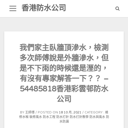
Skip
香港防水公司
to
content
我們家主臥牆頂滲水，檢測
多次師傅說是外牆滲水，但
是不下雨的時候還是溼的，
有沒有專家解答一下？？ –
54485818香港彩雲邨防水
公司
BY
王師傅
POSTED ON
18 10 月, 2021
CATEGORY :
維
修水喉
裝修風水
防水工程
防水打針
防水打針教學
防水與風水
防
水防漏