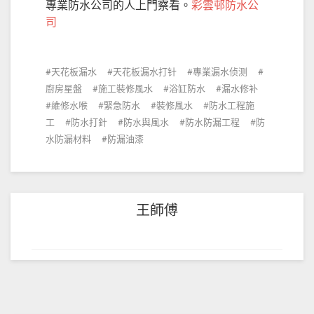
專業防水公司的人上門察看。
彩雲邨防水公
司
天花板漏水
天花板漏水打针
專業漏水侦测
廚房星盤
施工裝修風水
浴缸防水
漏水修补
維修水喉
緊急防水
裝修風水
防水工程施
工
防水打針
防水與風水
防水防漏工程
防
水防漏材料
防漏油漆
王師傅