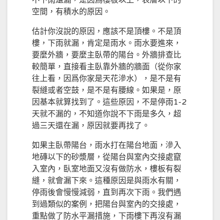
不下雨還漏，是因爲樓板以上，表層以下的
空間，有積水的原因。
估計你沒說的原因，應該不是頂樓。不是頂
樓，下雨就漏，肯定是雨水。雨水要進來，
要麼外牆，要麼主臥帶的陽台。外牆排查比
較簡單，直接看主臥靠外牆的牆面（從你家
往上看，因爲你家是天花滲水），是不是有
裂縫或者空鼓，是不是有腰線。如果是，原
因基本就算找到了。這些原因，不是停雨1-2
天就不漏的，不知道你說不下雨是多久，超
過三天還在漏，原因就要再找了。
如果主臥帶陽台，雨水打在陽台地面，滲入
地磚以下的砂漿層，從陽台與室內交接處竄
入室內，臥室地面又沒有做防水，樓板有裂
縫，就會漏下來。這種原因是與雨水有關，
停雨後會慢慢減弱，直到再次下雨。我們遇
到過類似的案例，把陽台與室內的交接處，
重點做了防水平漏措施，下雨樓下再沒有漏