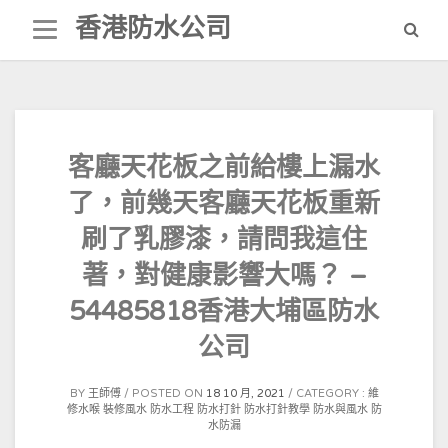
Skip
香港防水公司
to
content
客廳天花板之前給樓上漏水
了，前幾天客廳天花板重新
刷了乳膠漆，請問我這住
著，對健康影響大嗎？ –
54485818香港大埔區防水
公司
BY
王師傅
POSTED ON
18 10 月, 2021
CATEGORY :
維
修水喉
裝修風水
防水工程
防水打針
防水打針教學
防水與風水
防
水防漏