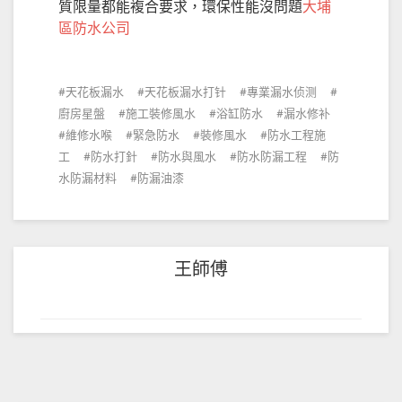
質限量都能複合要求，環保性能沒問題
大埔
區防水公司
天花板漏水
天花板漏水打针
專業漏水侦测
廚房星盤
施工裝修風水
浴缸防水
漏水修补
維修水喉
緊急防水
裝修風水
防水工程施
工
防水打針
防水與風水
防水防漏工程
防
水防漏材料
防漏油漆
王師傅