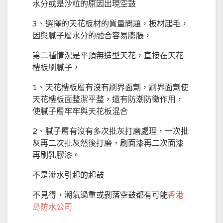
水分或是沙粒的原因出現空鼓
3、選擇的天花板材的質量問題，板材起毛，
因與膩子層水分的融合容易膨脹，
第二種情況是平頂無造型天花，直接在天花
樓板刷膩子，
1、天花樓板層有沒有刷界面劑，刷界面劑使
天花樓板面整潔平整，還有防潮防黴作用，
使膩子層牢牢與天花板混合
2、膩子層有沒有多次批灰打磨處理，一次批
灰再二次批灰然後打磨，刷面漆再二次面漆
再刷乳膠漆。
不是滲水引起的起鼓
不見得，潮氣過重或剝落空鼓都有可能
香港
島防水公司