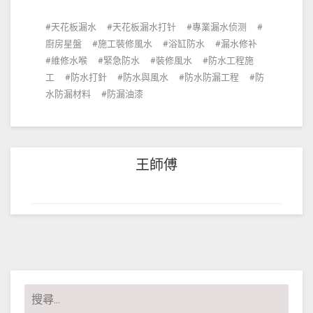
天花板漏水
天花板漏水打针
專業漏水侦测
廚房星盤
施工裝修風水
浴缸防水
漏水修补
維修水喉
緊急防水
裝修風水
防水工程施
工
防水打針
防水與風水
防水防漏工程
防
水防漏材料
防漏油漆
王師傅
搜
尋