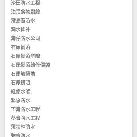
沙田防水工程
油污食物廚餘
港島區防水
漏水修补
灣仔防水公司
石屎剝落
石屎剝落危險
石屎剝落維修價錢
石屎墻磚墻
石屎鑽咀
維修水喉
緊急防水
荃灣防水工程
葵青防水工程
薄扶林防水
裝修防水