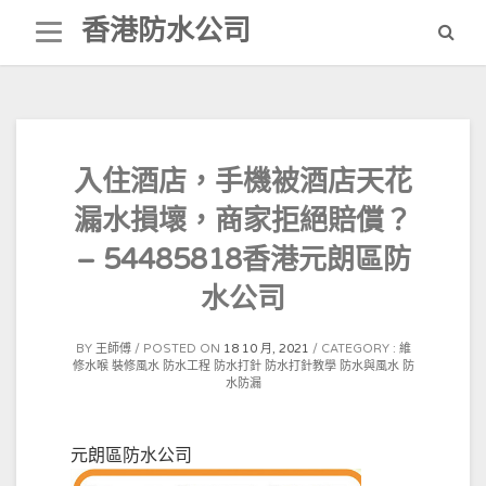
Skip
香港防水公司
to
content
入住酒店，手機被酒店天花
漏水損壞，商家拒絕賠償？
– 54485818香港元朗區防
水公司
BY
王師傅
POSTED ON
18 10 月, 2021
CATEGORY :
維
修水喉
裝修風水
防水工程
防水打針
防水打針教學
防水與風水
防
水防漏
元朗區防水公司