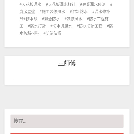
天花板漏水
天花板漏水打针
專業漏水侦测
廚房星盤
施工裝修風水
浴缸防水
漏水修补
維修水喉
緊急防水
裝修風水
防水工程施
工
防水打針
防水與風水
防水防漏工程
防
水防漏材料
防漏油漆
王師傅
搜
尋
關