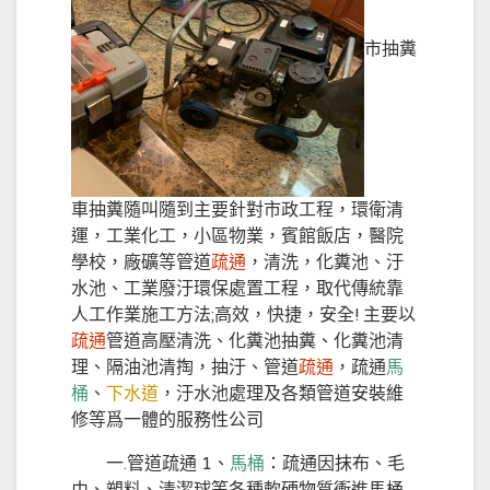
市抽糞
車抽糞隨叫隨到主要針對市政工程，環衛清
運，工業化工，小區物業，賓館飯店，醫院
學校，廠礦等管道
疏通
，清洗，化糞池、汙
水池、工業廢汙環保處置工程，取代傳統靠
人工作業施工方法;高效，快捷，安全! 主要以
疏通
管道高壓清洗、化糞池抽糞、化糞池清
理、隔油池清掏，抽汙、管道
疏通
，疏通
馬
桶
、
下水道
，汙水池處理及各類管道安裝維
修等爲一體的服務性公司
一.管道疏通 1、
馬桶
：疏通因抹布、毛