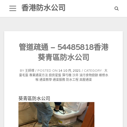
Skip
香港防水公司
to
content
管道疏通 – 54485818香港
葵青區防水公司
BY
王師傅
POSTED ON
14 10 月, 2021
CATEGORY :
大
量毛髮
專業通渠方法
廚房星盤
彈弓機
沙井
油污食物廚餘
維修水
喉
通渠教學
通渠服務
防水工程
高壓通渠
葵青區防水公司