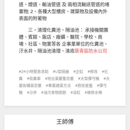
道、煙道、輸油管道 及 兩相流輸送管道的堵
塞物; 2、各種大型樓房、建築物及設備內外
表面的附著物
三，清理化糞池、隔油池： 承接機關團
體、賓館、飯店、廠礦、醫院、學校、商
場、社區、物業等各 企事業單位的化糞池、
汙水井、隔油池清理、清底
葵青區防水公司
24小時緊急求助
U型隔器
企缸
修改
化
糞
吸糞車
地台渠嚴重淤塞
大型彈弓機
大
廈街鋪渠淤塞
專業通渠方法
廚房星盤
彈弓
機
沙井
油污食物廚餘
浴缸
維修水喉
王師傅