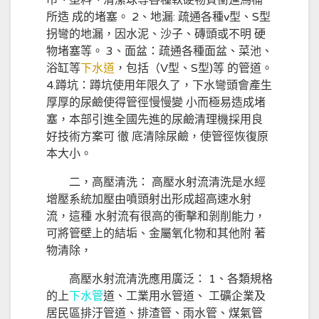
巾、塑料、清潔球等各種軟硬物質衝進馬桶
所造 成的堵塞。 2、地漏: 疏通各種v型、S型
拐彎的地漏，因水泥、沙子、磚頭或不明 硬
物堵塞等。 3、面盆：疏通各種面盆、菜池、
浴缸等
下水道
，包括（V型、S型)等 的管道。
4.蹲坑：蹲坑使用年限久了，下水彎頭會產生
厚厚的尿鹼使得管徑慢慢變 小而極易造成堵
塞，本部引進全國先進的尿鹼清理機採用良
好技術方案可 徹 底清除尿鹼，使管徑恢復原
本大小。
二，高壓清洗： 高壓水射流清洗是水經
增壓系統加壓由噴頭射出形成超高速水射
流，這種 水射流有很高的衝擊和剝削能力，
可將管壁上的結垢、金屬氧化物和其他附 著
物清除，
高壓水射流清洗應用廣泛： 1、各類規格
的上
下水管
道、工業用水管道、 工礦企業及
居民區排汙管道、排渣管、雨水管、煤氣管