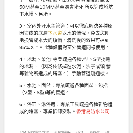
了一層厚厚的尿鹼，由100MM慢慢的變成
50M甚至10MM甚至還會堵死,所以造成墫坑
下水慢、易堵。
3、室內外汙水主管道：可以徹底解決各種原
因造成的底層
下水道
返水的情況，免去您刨
地換管成本大的煩惱。清洗後的效果可達到
95%以上。此種設備對室外管道同樣使用。
4、地漏、菜池: 專業疏通各種v型、S型拐彎
的地漏，（因爲裝修掉進水泥、沙子或頭 發
等雜物所造成的堵塞。）手動管道疏通機。
5、水池、面盆：專業疏通各種面盆，包括
（V型、S型)等的管道。
6、浴缸、淋浴房：專業工具疏通各種雜物造
成的堵塞、專業拆卸安裝。
香港島防水公司
24小時緊急求助
U型隔器
企缸
修改
化