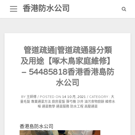
Skip
香港防水公司
to
content
管道疏通|管道疏通器分類
及用途【啄木鳥家庭維修】
– 54485818香港香港島防
水公司
BY
王師傅
POSTED ON
14 10 月, 2021
CATEGORY :
大
量毛髮
專業通渠方法
廚房星盤
彈弓機
沙井
油污食物廚餘
維修水
喉
通渠教學
通渠服務
防水工程
高壓通渠
香港島防水公司