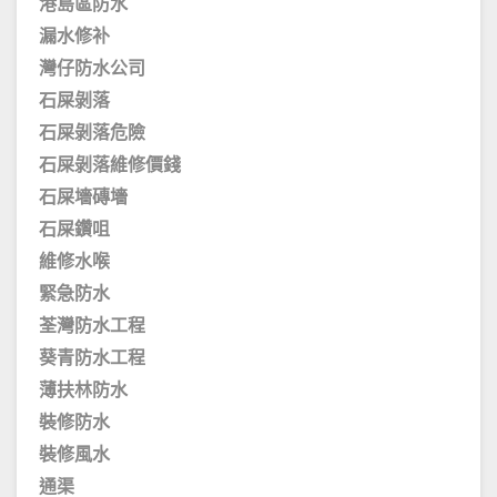
港島區防水
漏水修补
灣仔防水公司
石屎剝落
石屎剝落危險
石屎剝落維修價錢
石屎墻磚墻
石屎鑽咀
維修水喉
緊急防水
荃灣防水工程
葵青防水工程
薄扶林防水
裝修防水
裝修風水
通渠