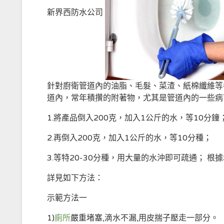
新界西防水公司
針對廚衛管道內的油脂、毛髮、菜渣、紙棉纖維等
道內，常年積攢的附著物，尤其是管道內的一些病
1.將產品倒入200克，加入1公斤的水，等10分鐘
2.再倒入200克，加入1公斤的水，等10分種；
3.等特20-30分種，用大量的水沖即可疏通； 
詳見如下方法：
示範方法一
1)
廁所
嚴重堵塞,滴水不漏,用皮揣子壓走一部分。