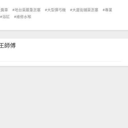
吸糞車
地台渠嚴重淤塞
大型彈弓機
大廈街鋪渠淤塞
專業
浴缸
維修水喉
王師傅