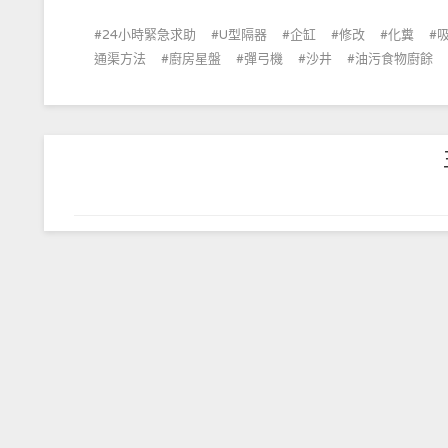
24小時緊急求助
U型隔器
企缸
修改
化糞
通渠方法
廚房星盤
彈弓機
沙井
油污食物廚餘