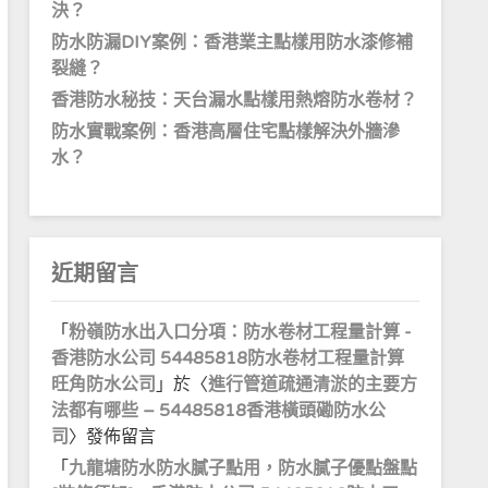
決？
防水防漏DIY案例：香港業主點樣用防水漆修補
裂縫？
香港防水秘技：天台漏水點樣用熱熔防水卷材？
防水實戰案例：香港高層住宅點樣解決外牆滲
水？
近期留言
「
粉嶺防水出入口分項：防水卷材工程量計算 -
香港防水公司 54485818防水卷材工程量計算
旺角防水公司
」於〈
進行管道疏通清淤的主要方
法都有哪些 – 54485818香港橫頭磡防水公
司
〉發佈留言
「
九龍塘防水防水膩子點用，防水膩子優點盤點