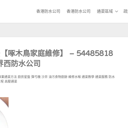
香港防水公司
香港防水公司
通渠區域
疏
啄木鳥家庭維修】 – 54485818
界西防水公司
專業通渠方法
廚房星盤
彈弓機
沙井
油污食物廚餘
維修水喉
通渠教學
通渠服務
防水
工程
高壓通渠