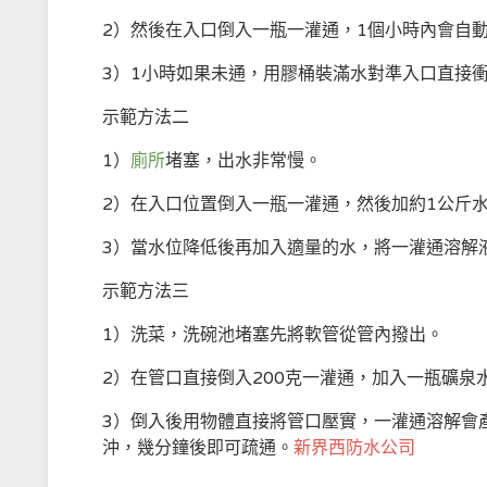
2）然後在入口倒入一瓶一灌通，1個小時內會自
3）1小時如果未通，用膠桶裝滿水對準入口直接
示範方法二
1）
廁所
堵塞，出水非常慢。
2）在入口位置倒入一瓶一灌通，然後加約1公斤
3）當水位降低後再加入適量的水，將一灌通溶解
示範方法三
1）洗菜，洗碗池堵塞先將軟管從管內撥出。
2）在管口直接倒入200克一灌通，加入一瓶礦泉
3）倒入後用物體直接將管口壓實，一灌通溶解會
沖，幾分鐘後即可疏通。
新界西防水公司