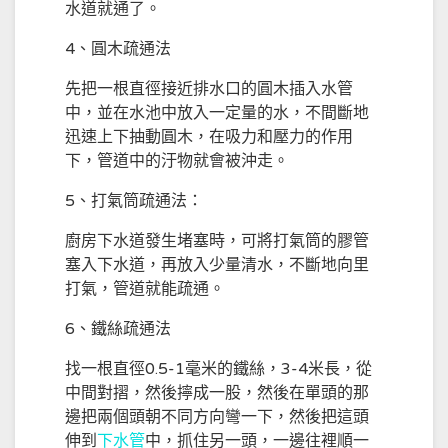
水道就通了。
4、圓木疏通法
先把一根直徑接近排水口的圓木插入水管
中，並在水池中放入一定量的水，不間斷地
迅速上下抽動圓木，在吸力和壓力的作用
下，管道中的汙物就會被沖走。
5、打氣筒疏通法：
廚房下水道發生堵塞時，可將打氣筒的膠管
塞入下水道，再放入少量清水，不斷地向里
打氣，管道就能疏通。
6、鐵絲疏通法
找一根直徑0.5-1毫米的鐵絲，3-4米長，從
中間對摺，然後擰成一股，然後在單頭的那
邊把兩個頭朝不同方向彎一下，然後把這頭
伸到
下水管
中，抓住另一頭，一邊往裡順一