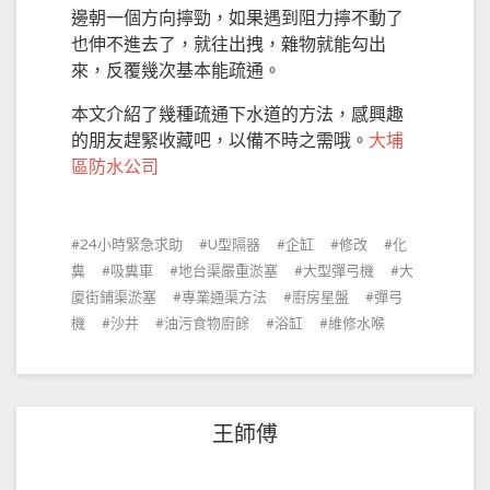
邊朝一個方向擰勁，如果遇到阻力擰不動了
也伸不進去了，就往出拽，雜物就能勾出
來，反覆幾次基本能疏通。
本文介紹了幾種疏通下水道的方法，感興趣
的朋友趕緊收藏吧，以備不時之需哦。
大埔
區防水公司
24小時緊急求助
U型隔器
企缸
修改
化
糞
吸糞車
地台渠嚴重淤塞
大型彈弓機
大
廈街鋪渠淤塞
專業通渠方法
廚房星盤
彈弓
機
沙井
油污食物廚餘
浴缸
維修水喉
王師傅