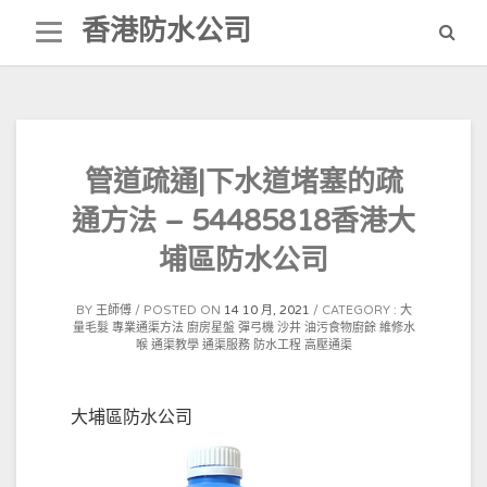
Skip
香港防水公司
to
content
管道疏通|下水道堵塞的疏
通方法 – 54485818香港大
埔區防水公司
BY
王師傅
POSTED ON
14 10 月, 2021
CATEGORY :
大
量毛髮
專業通渠方法
廚房星盤
彈弓機
沙井
油污食物廚餘
維修水
喉
通渠教學
通渠服務
防水工程
高壓通渠
大埔區防水公司