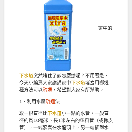
家中的
下水道
突然堵住了該怎麼辦呢？不用著急，
今天小編爲大家講講家中
下水道
堵塞用哪幾
種方法可以
疏通
，希望對大家有所幫助。
1、利用水壓
疏通
法
取一根直徑比
下水道
小一點的水管，一般直
徑約爲10毫米、長1米左右的塑料管（或橡皮
管），一端緊套在水龍頭上，另一端插到水