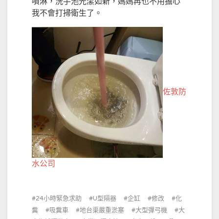
噴淋，洗手池光潔如新，媽媽再也不用擔心
我不會打掃衛生了。
佐敦防
水公司
24小時緊急求助
U型隔器
企缸
修改
化
糞
吸糞車
地台渠嚴重淤塞
大型彈弓機
大