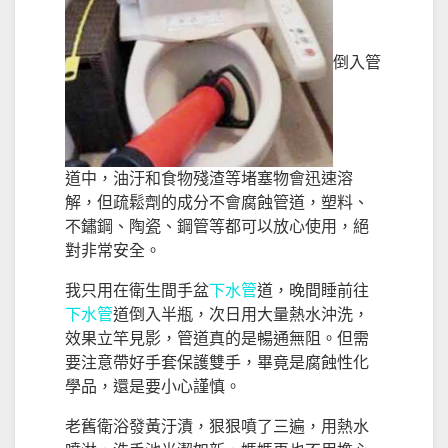
倒入管
道中，油汙和食物殘渣等堵塞物會迅速溶
解，但疏鬆劑的成分不會腐蝕管道，塑料、
不鏽鋼、陶瓷、鋼管等都可以放心使用，絕
對非常安全。
我只用在衛生間手盆
下水管
道，晚間睡前往
下水管
道倒入半瓶，次日用大量熱水沖洗，
效果立竿見影，管道真的是暢通無阻。但需
要注意帶好手套保護雙手，畢竟是腐蝕性化
學品，還是要小心謹慎。
老舊衛浴發黃汙漬，狠狠噴了三遍，用熱水