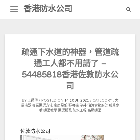
Skip
香港防水公司
to
content
疏通下水道的神器，管道疏
通工人都不用請了 –
54485818香港佐敦防水公
司
BY
王師傅
POSTED ON
14 10 月, 2021
CATEGORY :
大
量毛髮
專業通渠方法
廚房星盤
彈弓機
沙井
油污食物廚餘
維修水
喉
通渠教學
通渠服務
防水工程
高壓通渠
佐敦防水公司