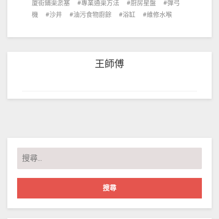
廈街鋪渠淤塞
專業通渠方法
廚房星盤
彈弓
機
沙井
油污食物廚餘
浴缸
維修水喉
王師傅
搜
尋
關
鍵
字: