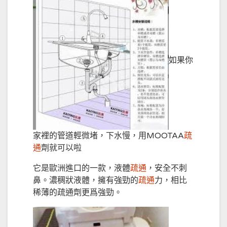
如果你
家裡的管道輕微堵，下水慢，用MOOTAA
疏
通
劑就可以啦
它是歐洲進口的一款，液體
疏通
，安全不刺
鼻。濃稠狀液體，擁有強勁的
疏通
力，相比
稀薄的疏通劑更爲強勁。