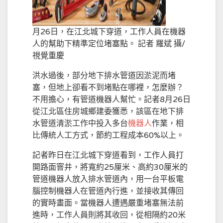
月26日，在江北城下穿道，工作人員在機器
人的幫助下精準定位堵塞點。 記者 羅斌 攝/
視覺重慶
洪水過後，部分地下排水管道因淤泥而堵
塞，但地上卻看不到堵點在哪裡，怎麼辦？
不用擔心，有管道機器人幫忙。記者8月26日
從江北區住房城鄉建委獲悉，該區在地下排
水管道清淤工作中投入多台
機器人
作業，相
比傳統人工方式，節約工程成本60%以上。
記者昨日在江北城下穿道看到，工作人員打
開路面窨井，將寬約25厘米、高約30厘米的
管道機器人放入排水管道內，用一台平板電
腦控制機器人在管道內行進，並接收其傳回
的實時畫面。當機器人遭遇嚴重堵塞無法前
進時，工作人員則將其收回，從相隔約20米