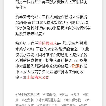
的另一個窨井口再次放入機器人，重複探測
操作。
約半天時間裡，工作人員操作機器人先後從
20多個窨井口深入排水管探測，探明江北城
下穿道及其附近約400米長管道內的各個堵塞
點及其堵塞程度。
據介紹，這種
管道機器人
是「江北區智慧排
水系統2.0」平台的衆多物聯網設備之一。此
次洪水過境，因爲該平台的應用，減少了各
監測點信息觀察、採集人員的投入，可以集
中力量投入到對排水系統的修理、
疏通
作業
中，大大提高了江北區城市排水工作的效
率。
富山邨防水公司
24小時緊急求助
U型隔器
企缸
修改
化
糞
吸糞車
地台渠嚴重淤塞
大型彈弓機
大
廈街鋪渠淤塞
專業通渠方法
廚房星盤
彈弓