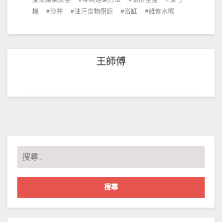
機
沙井
油污食物廚餘
浴缸
維修水喉
王師傅
搜
尋
關
鍵
字: