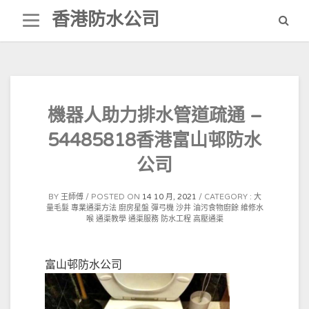
Skip
香港防水公司
to
content
機器人助力排水管道疏通 –
54485818香港富山邨防水
公司
BY
王師傅
POSTED ON
14 10 月, 2021
CATEGORY :
大
量毛髮
專業通渠方法
廚房星盤
彈弓機
沙井
油污食物廚餘
維修水
喉
通渠教學
通渠服務
防水工程
高壓通渠
富山邨防水公司