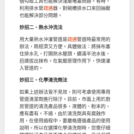
個勾取工具也能解決淺層堵塞問題。有時，
利用排水管
疏通
器，對碗槽排水口來回抽壓
也能解決部分問題。
妙招二、熱水沖洗法
用大量熱水沖灌管道是
疏通
管道時最常用的
辦法，既經濟又方便。具體做法：將抹布塞
住排水孔，打開熱水龍頭，續滿半池水後，
迅速拔出抹布。在氣壓原理作用下，快速灌
入管道的。
妙招三、化學清洗劑法
如果上述辦法皆不見效，則可考慮使用專用
管道清潔劑進行除汙。目前，市面上用於廚
房管道的清洗產品很多，液體的、粉末的，
應有盡有。不過，由於清洗劑具有腐蝕作
用，在使用過程中，要嚴格遵循產品的使用
說明。所以在選擇化學清洗劑時，您需仔細