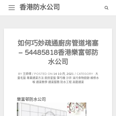
Skip
香港防水公司
to
content
如何巧妙疏通廚房管道堵塞
– 54485818香港樂富邨防
水公司
BY
王師傅
POSTED ON
14 10 月, 2021
CATEGORY :
大
量毛髮
專業通渠方法
廚房星盤
彈弓機
沙井
油污食物廚餘
維修水
喉
通渠教學
通渠服務
防水工程
高壓通渠
樂富邨防水公司