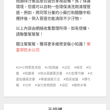
閱讀除汙產品是否適合家裡設備。爲了保護
環境，您還可以自制一些環保清洗劑清理管
道，例如，將同等分量的小蘇打和醋酸中和
攪拌後，倒入管道也能清除不少汙物。
以上內容由網絡收集整理所得，如有侵權，
請聯繫幫幫幫！
關注幫幫幫，獲得更多維修安裝小知識！
樂
富邨防水公司
24小時緊急求助
U型隔器
企缸
修改
化
糞
吸糞車
地台渠嚴重淤塞
大型彈弓機
大
廈街鋪渠淤塞
專業通渠方法
廚房星盤
彈弓
機
沙井
油污食物廚餘
浴缸
維修水喉