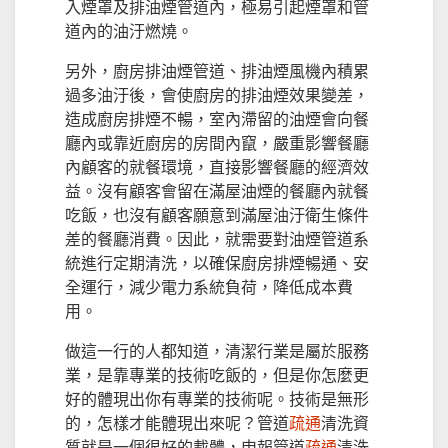
入煙罩及排油煙管道內，極易引起煙罩和管
道內的油汙燃燒。
另外，廚房排油煙管道、排油煙風機內積累
過多油汙後，會使廚房的排油煙效果變差，
造成廚房排煙不暢，室內滯留的油煙會向餐
廳內或靠近廚房的房間內竄，嚴重影響餐廳
內顧客的就餐環境，直接影響餐廳的經濟效
益。沒有顧客會留在滿屋油煙的餐廳內就餐
吃飯，也沒有顧客願意到滿屋油汙衛生條件
差的餐廳消費。因此，就需要對油煙管道系
統進行定期清洗，以確保廚房排煙暢通、安
全運行，減少電力系統負荷，降低成本費
用。
做這一行的人都知道，清潔行業是屬於服務
業，是靠專業的技術吃飯的，但是你怎麼更
好的體現出你有專業的技術呢。技術是無形
的，怎樣才能體現出來呢？管道
疏通
清洗資