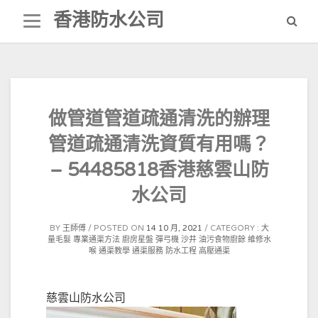
Skip
香港防水公司
to
content
做管道管道疏通清洗的辦理
管道疏通清洗資質有用嗎？
– 54485818香港慈雲山防
水公司
BY
王師傅
POSTED ON
14 10 月, 2021
CATEGORY :
大
量毛髮
專業通渠方法
廚房星盤
彈弓機
沙井
油污食物廚餘
維修水
喉
通渠教學
通渠服務
防水工程
高壓通渠
慈雲山防水公司