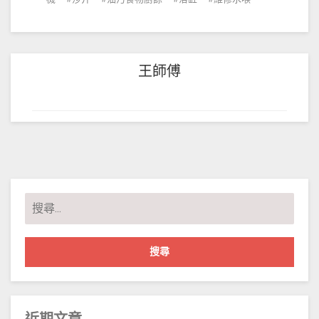
王師傅
搜
尋
關
鍵
字: