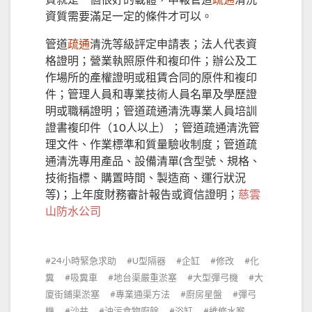
質就是一個很好的載體，申報管道
疏通
清洗
資質需要滿足一定的條件才可以。
管道
疏通
清洗等級評定申請表；法人代表資
格證明；營業執照原件和複印件；辦公及工
作場所的產權證明或租賃合同的原件和複印
件；管理人員和專業技術人員名單及學歷證
明或職稱證明；管道疏通清洗專業人員培訓
證書複印件（10人以上）；管道疏通清洗管
理文件、作業標準和質量驗收制度；管道疏
通清洗專用產品、設備清單(含型號、規格、
技術指標、購置時間、製造商、運行狀況
等)；上年度財務審計報告或資信證明；
慈雲
山防水公司
24小時緊急求助
U型隔器
企缸
修改
化
糞
吸糞車
地台渠嚴重淤塞
大型彈弓機
大
廈街鋪渠淤塞
專業通渠方法
廚房星盤
彈弓
機
沙井
油污食物廚餘
浴缸
維修水喉