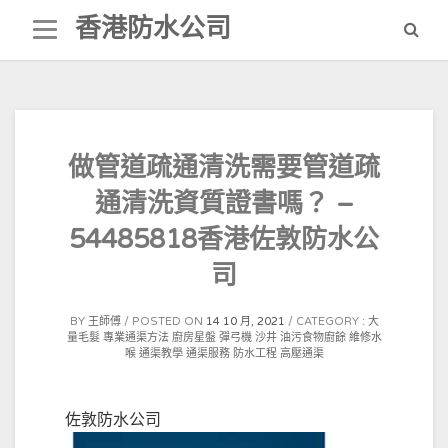
Skip
香港防水公司
to
content
做管道疏通清洗需要管道疏
通清洗資質證書嗎？ –
54485818香港佐敦防水公
司
BY
王師傅
POSTED ON
14 10 月, 2021
CATEGORY :
大
量毛髮
專業通渠方法
廚房星盤
彈弓機
沙井
油污食物廚餘
維修水
喉
通渠教學
通渠服務
防水工程
高壓通渠
佐敦防水公司