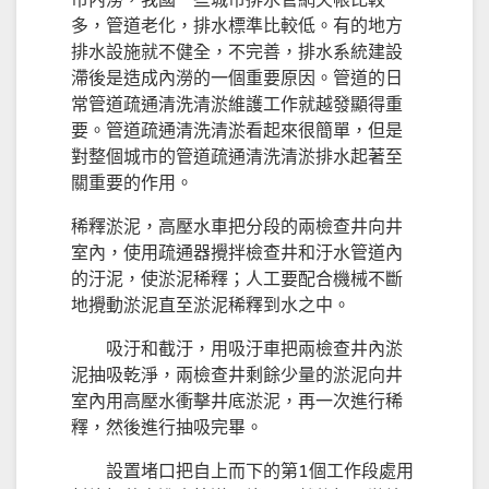
市內澇，我國一些城市排水管網欠帳比較
多，管道老化，排水標準比較低。有的地方
排水設施就不健全，不完善，排水系統建設
滯後是造成內澇的一個重要原因。管道的日
常管道疏通清洗清淤維護工作就越發顯得重
要。管道疏通清洗清淤看起來很簡單，但是
對整個城市的管道疏通清洗清淤排水起著至
關重要的作用。
稀釋淤泥，高壓水車把分段的兩檢查井向井
室內，使用疏通器攪拌檢查井和汙水管道內
的汙泥，使淤泥稀釋；人工要配合機械不斷
地攪動淤泥直至淤泥稀釋到水之中。
吸汙和截汙，用吸汙車把兩檢查井內淤
泥抽吸乾淨，兩檢查井剩餘少量的淤泥向井
室內用高壓水衝擊井底淤泥，再一次進行稀
釋，然後進行抽吸完畢。
設置堵口把自上而下的第1個工作段處用