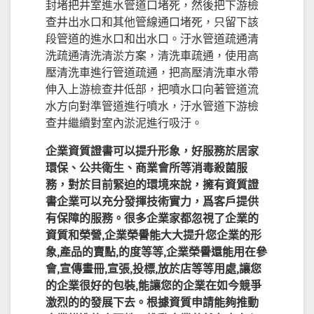
封堵把井室進水管道口堵死，然後把下游檢
查井出水口和其他管線通口堵死，只留下該
段管道的進水口和出水口。汙水管道疏通清
洗疏通清洗清淤方案，清洗車疏通，使用高
壓清洗車進行管道疏通，把高壓清洗車水帶
伸入上游檢查井低部，把噴水口向著管道流
水方向對準管道進行噴水，汙水管道下游檢
查井繼續對室內淤泥進行吸汙。
企業資質證書可以提升形象，好服務於居家
環保、公共衛生、商業會所等消毒殺菌服
務，對於目前緊迫的環境來說，擁有資質證
書企業可以充分發揮技術實力，爲客戶提供
有保障的服務。很多企業家都忽視了企業的
資質和榮營,企業榮譽能大大提升您企業的形
象,產品的賣點,的度等等,企業榮譽還能用在參
會,宣傳畫冊,宣張,投標,放於店等等用處,讓您
的企業很好的包裝,能讓您的企業在如今競爭
激烈的的發展下去。根據資質申請能夠推動