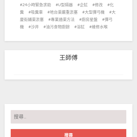
24小時緊急求助
U型隔器
企缸
修改
化
糞
吸糞車
地台渠嚴重淤塞
大型彈弓機
大
廈街鋪渠淤塞
專業通渠方法
廚房星盤
彈弓
機
沙井
油污食物廚餘
浴缸
維修水喉
王師傅
搜
尋
關
鍵