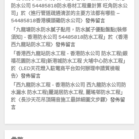
防水公司 54485818防水卷材工程量計算 旺角防水公
司
」於〈
進行管道疏通清淤的主要方法都有哪些 –
54485818香港橫頭磡防水公司
〉發佈留言
「
九龍塘防水防水膩子點用，防水膩子優點盤點[裝修
須知] - 香港防水公司 54485818防水工程
」於〈
香港
西九龍站防水工程
〉發佈留言
「
香港西九龍站防水工程 - 香港防水公司 防水工程|銀
禧花園防水工程|新港城防水工程 大埔中心防水工程
」
於〈
LED天花燈入駐電商平台如何辦理申請質檢報
告
〉發佈留言
「
西九龍防水工程 - 香港防水公司 西九龍防水公司防
水漏水 防水工程|麗湖居防水工程, 麗瑤邨防水工程
」
於〈
長沙天花吊頂隔音施工最詳細圖文步驟
〉發佈留
言