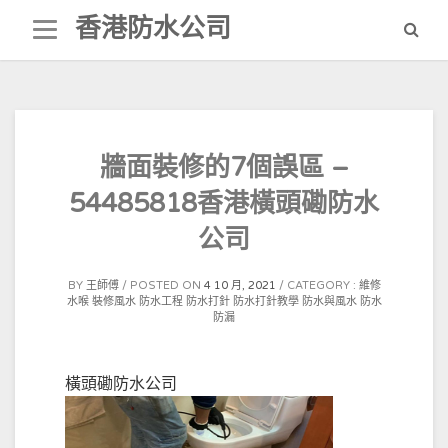
Skip
香港防水公司
to
content
牆面裝修的7個誤區 –
54485818香港橫頭磡防水
公司
BY
王師傅
POSTED ON
4 10 月, 2021
CATEGORY :
維修
水喉
裝修風水
防水工程
防水打針
防水打針教學
防水與風水
防水
防漏
橫頭磡防水公司