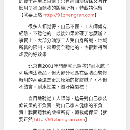
的幾十甚至上百倍！只有牆面漆環保又有什
麼用？牆面聽我的版權所有，轉載請保留
【就要正然
http://
91zhengran.com
】
很多人都覺得，自己不懂，工人師傅有
經驗，不聽他的，最後如果幹砸了怎麼辦？
事實上，大部分油漆工人受自身所識、地域
所轄的限制，您即便全聽他的，也很難得到
想要的好效果！
北京自2001年開始就已經將非耐水膩子
列爲淘汰產品，但大部分地區在做牆面裝修
時用的甚至還是更加原始的摻膠膩子，不但
不結實、耐水性差，還汙染超標！
盲目地聽從工人師傅，這是對自己家裝
修質量的不負責，對自己家人健康的不負
責！牆面聽我的版權所有，轉載請保留【就
要正然
http://
91zhengran.com
】