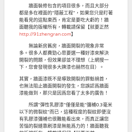
牆面裝修包含的項目很多，而且大部分
都是多在裡面的”隱蔽工程”，如果您只是盯著
能看見的這點東西，肯定是要吃大虧的！牆
面聽我的版權所有，轉載請保留【就要正然
http://
91zhengran.com
】
無論新房舊房，牆面開裂的現象非常
多。很多人都費勁心思要選一種好漆來解決
開裂的問題，但效果卻並不理想（上網搜一
下，您會發現很多大牌漆也赫然在目）。
其實，牆面漆既不是導致開裂的罪魁禍首，
也無法阻止牆面開裂的發生，您誤認爲牆面
漆能做到，那只是因爲您看了太多的廣告！
所謂”彈性乳膠漆”僅僅是能”彌補0.3毫米
以下的微裂紋”而已，這種程度的裂紋即便沒
有乳膠漆彌補也很難能看出來，而真正讓您
苦惱的裂縫靠刷漆是無能爲力的！牆面聽我