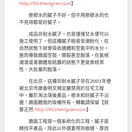
http://
91zhengran.com
】
摻膠水的膩子不好，但不用摻膠水的也
不見得都是好膩子。
成品非耐水膩子，也是僅僅兌水便可以
施工使用了，但這種膩子極易受潮粉化，在
自然狀態下就會吸收牆體和空氣中的水分，
進而導致牆面空鼓、開裂甚至脫落，在氣候
潮溼或者牆體易結露的狀態下更是會經常
性、大批量的脫落。
在北京，這種非耐水膩子早在2001年便
被北京市建委明文規定嚴禁用於住宅工程
中，屬於淘汰落後產品，根本和好膩子不沾
邊！牆面聽我的版權所有，轉載請保留【就
要正然
http://
91zhengran.com
】
牆面工程是一個系統化的工程，膩子是
精找平產品，除此以外還要用到嵌縫、厚找