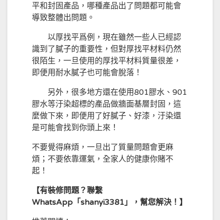
平和封固產品，哪種產品出了問題都可能會
導致整體出問題。
以厚找平爲例，現在雖然一些人已經認
識到了膩子的重要性，但對厚找平材料仍然
很陌生，一旦使用的厚找平材料質量很差，
即便用耐水膩子也可能會脫落！
另外，很多地方還在使用801膠水、901
膠水等汙染超標的產品做牆面基層封固，這
麼做下來，即便用了好膩子、好漆，汙染還
是可能會找到你頭上來！
不要覺得麻煩，一旦出了質量問題會更麻
煩；不要依靠運氣，全家人的健康你賭不
起！
【有裝修問題？聯繫
WhatsApp「shanyi3381」，幫您解決！】