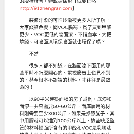
的版權所有，轉載請保留【就要正然
http://
91zhengran.com
】
裝修汙染的可怕逐漸被更多人所了解，
大家談醛色變，聞VOC膽寒，爲了買到甲醛
更少、VOC更低的牆面漆，不惜血本，大把
燒錢。可牆面漆環保牆面就也環保了嗎？
不然！
很多人都不知道，在牆面漆下面用的那
些平時不怎麼關心的、電視廣告上也見不到
的、甚至根本不認識的材料，才往往是最致
命的！
以90平米建築面積的房子爲例，底漆和
面漆一共只需要50-60公斤，而底層用的材
料則需要至少300公斤，如果是摻膠膩子，其
中用膠就可以達到100公斤以上，這些缺乏監
管的材料裡面所含有的甲醛和VOC是乳膠漆