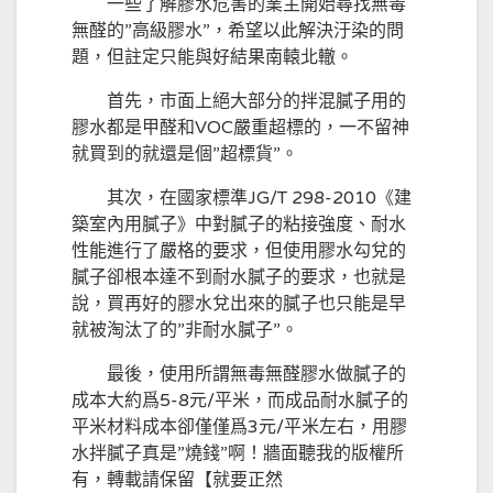
一些了解膠水危害的業主開始尋找無毒
無醛的”高級膠水”，希望以此解決汙染的問
題，但註定只能與好結果南轅北轍。
首先，市面上絕大部分的拌混膩子用的
膠水都是甲醛和VOC嚴重超標的，一不留神
就買到的就還是個”超標貨”。
其次，在國家標準JG/T 298-2010《建
築室內用膩子》中對膩子的粘接強度、耐水
性能進行了嚴格的要求，但使用膠水勾兌的
膩子卻根本達不到耐水膩子的要求，也就是
說，買再好的膠水兌出來的膩子也只能是早
就被淘汰了的”非耐水膩子”。
最後，使用所謂無毒無醛膠水做膩子的
成本大約爲5-8元/平米，而成品耐水膩子的
平米材料成本卻僅僅爲3元/平米左右，用膠
水拌膩子真是”燒錢”啊！牆面聽我的版權所
有，轉載請保留【就要正然