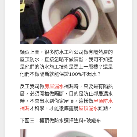
類似上圖，很多防水工程公司做有隔熱層的
屋頂防水，直接忽略不做隔斷，我司不知道
是他們的防水施工技術是更上一層樓？還是
他們不做隔斷就能保證100%不漏水？
反正我司做
房屋漏水
補漏時，只要是有隔熱
層，必須開槽做隔斷，目的是防止鄰居漏水
時，不會串水到你家屋頂，這樣做
屋頂防水
補漏
才科學，才能徹底擺脫
屋頂漏水
難題。
下圖三：樓頂做防水選擇塗料+玻纖布