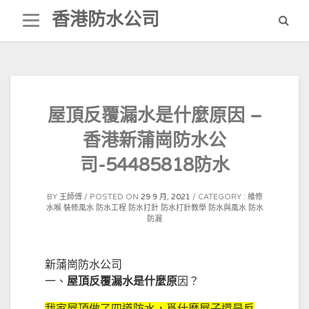
Skip
香港防水公司
to
content
屋頂反覆漏水是什麼原因 –
香港新蒲崗防水公
司-54485818防水
BY
王師傅
POSTED ON
29 9 月, 2021
CATEGORY :
維修
水喉
裝修風水
防水工程
防水打針
防水打針教學
防水與風水
防水
防漏
新蒲崗防水公司
一、
屋頂反覆漏水是什麼原
因？