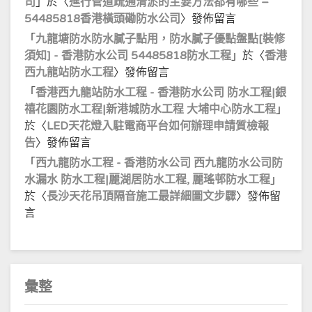
司
」於〈
進行管道疏通清淤的主要方法都有哪些 –
54485818香港橫頭磡防水公司
〉發佈留言
「
九龍塘防水防水膩子點用，防水膩子優點盤點[裝修
須知] - 香港防水公司 54485818防水工程
」於〈
香港
西九龍站防水工程
〉發佈留言
「
香港西九龍站防水工程 - 香港防水公司 防水工程|銀
禧花園防水工程|新港城防水工程 大埔中心防水工程
」
於〈
LED天花燈入駐電商平台如何辦理申請質檢報
告
〉發佈留言
「
西九龍防水工程 - 香港防水公司 西九龍防水公司防
水漏水 防水工程|麗湖居防水工程, 麗瑤邨防水工程
」
於〈
長沙天花吊頂隔音施工最詳細圖文步驟
〉發佈留
言
彙整