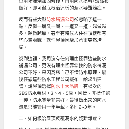
位用堵漏劑加固修復，再用防水塗料+玻纖布
做好，即可徹底根治這樣的漏水疑難雜症。
反而有些大型
防水堵漏公司
卻忽略了這一
點，反倒一層又一層、一道又一道，越做越
多，越做越厚，甚至有時候人住在頂樓都有
些心驚膽戰，就怕屋頂因增加承重突然垮
塌。
說到這裡，我司沒有任何理由怪罪這些防水
補漏公司，更沒有理由怪罪您找的防水補漏
公司不好，是因爲您自己不懂防水原理，最
後任憑這些防水工程公司擺布，給您出建
議，說屋頂選擇
防水十大品牌
，有檔次的
SBS防水卷材，3、4、5厚，國標、非標任選
一種，防水質量非常好，最後做出來的防水
還是只能管用一年半載，多則2~3年。
二、如何根治屋頂反覆漏水的疑難雜症？