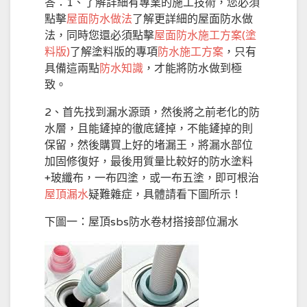
答：1、了解詳細有專業的施工技術，您必須
點擊
屋面防水做法
了解更詳細的屋面防水做
法，同時您還必須點擊
屋面防水施工方案(塗
料版)
了解塗料版的專項
防水施工方案
，只有
具備這兩點
防水知識
，才能將防水做到極
致。
2、首先找到漏水源頭，然後將之前老化的防
水層，且能鏟掉的徹底鏟掉，不能鏟掉的則
保留，然後購買上好的堵漏王，將漏水部位
加固修復好，最後用質量比較好的防水塗料
+玻纖布，一布四塗，或一布五塗，即可根治
屋頂漏水
疑難雜症，具體請看下圖所示！
下圖一：屋頂sbs防水卷材搭接部位漏水