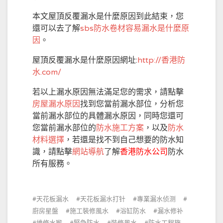
本文屋頂反覆漏水是什麼原因到此結束，您
還可以去了解
sbs防水卷材容易漏水是什麼原
因
。
屋頂反覆漏水是什麼原因網址:
http://香港防
水.com/
若以上漏水原因無法滿足您的需求，請點擊
房屋漏水原因
找到您當前漏水部位，分析您
當前漏水部位的具體漏水原因，同時您還可
您當前漏水部位的
防水施工方案
，以及
防水
材料選擇
，若還是找不到自己想要的防水知
識，請點擊
網站導航
了解
香港防水公司
防水
所有服務。
天花板漏水
天花板漏水打针
專業漏水侦测
廚房星盤
施工裝修風水
浴缸防水
漏水修补
維修水喉
緊急防水
裝修風水
防水工程施