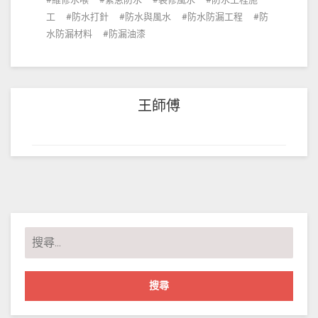
工
防水打針
防水與風水
防水防漏工程
防
水防漏材料
防漏油漆
王師傅
搜
尋
關
鍵
字: