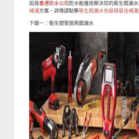
因爲
香港防水公司
防水能徹底解決您的衛生間漏水
補漏
方案，詳情請點擊
衛生間漏水免碰磚最佳補漏
下圖一：衛生間管道周圍漏水