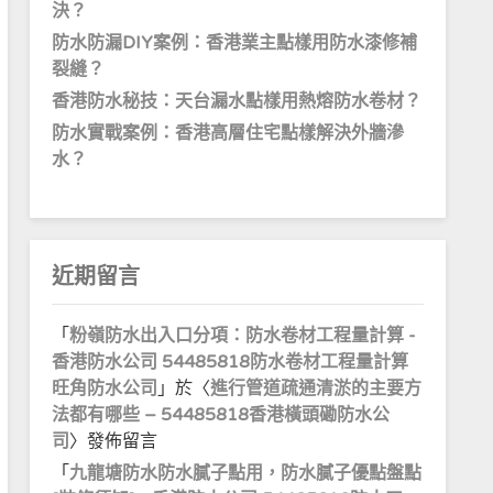
決？
防水防漏DIY案例：香港業主點樣用防水漆修補
裂縫？
香港防水秘技：天台漏水點樣用熱熔防水卷材？
防水實戰案例：香港高層住宅點樣解決外牆滲
水？
近期留言
「
粉嶺防水出入口分項：防水卷材工程量計算 -
香港防水公司 54485818防水卷材工程量計算
旺角防水公司
」於〈
進行管道疏通清淤的主要方
法都有哪些 – 54485818香港橫頭磡防水公
司
〉發佈留言
「
九龍塘防水防水膩子點用，防水膩子優點盤點