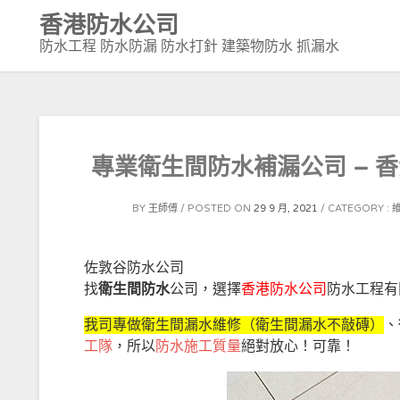
Skip
香港防水公司
to
防水工程 防水防漏 防水打針 建築物防水 抓漏水
content
專業衛生間防水補漏公司 – 香
BY
王師傅
POSTED ON
29 9 月, 2021
CATEGORY :
佐敦谷防水公司
找
衛生間防水
公司，選擇
香港防水公司
防水工程有
我司專做衛生間漏水維修（衛生間漏水不敲磚）
、
工隊
，所以
防水施工質量
絕對放心！可靠！