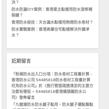
決？
防水防漏DIY案例：香港業主點樣用防水漆修補
裂縫？
香港防水秘技：天台漏水點樣用熱熔防水卷材？
防水實戰案例：香港高層住宅點樣解決外牆滲
水？
近期留言
「
粉嶺防水出入口分項：防水卷材工程量計算 -
香港防水公司 54485818防水卷材工程量計算
旺角防水公司
」於〈
進行管道疏通清淤的主要方
法都有哪些 – 54485818香港橫頭磡防水公
司
〉發佈留言
「
九龍塘防水防水膩子點用，防水膩子優點盤點