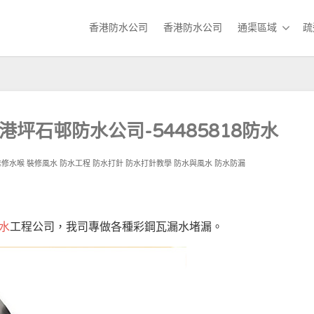
香港防水公司
香港防水公司
通渠區域
疏
港坪石邨防水公司-54485818防水
維修水喉
裝修風水
防水工程
防水打針
防水打針教學
防水與風水
防水防漏
水
工程公司，我司專做各種彩鋼瓦漏水堵漏。