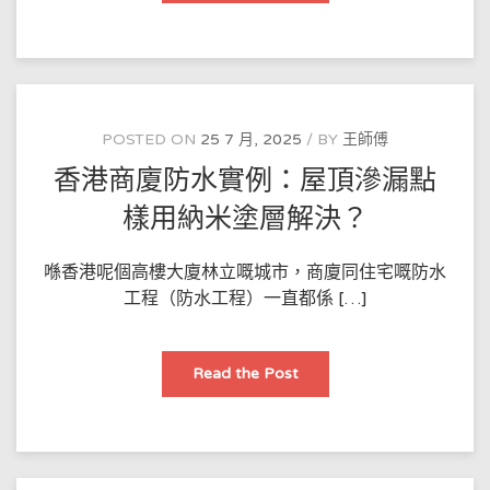
商
廈
防
水
實
例：
屋
頂
滲
POSTED ON
25 7 月, 2025
BY
王師傅
漏
點
香港商廈防水實例：屋頂滲漏點
樣
用
納
樣用納米塗層解決？
米
塗
層
解
喺香港呢個高樓大廈林立嘅城市，商廈同住宅嘅防水
決？
工程（防水工程）一直都係 […]
香
Read the Post
港
商
廈
防
水
實
例：