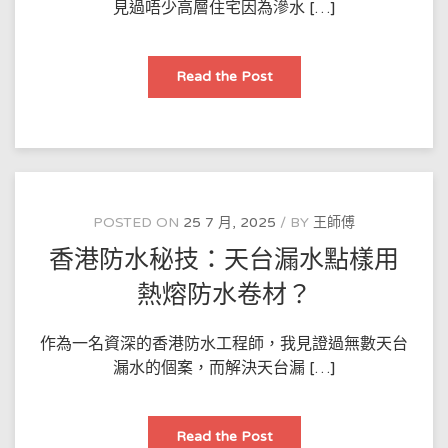
見過唔少高層住宅因為滲水 […]
防
Read the Post
水
實
戰
案
例：
香
港
高
層
住
POSTED ON
25 7 月, 2025
BY
王師傅
宅
點
香港防水秘技：天台漏水點樣用
樣
解
決
熱熔防水卷材？
外
牆
滲
水？
作為一名資深的香港防水工程師，我見證過無數天台
漏水的個案，而解決天台漏 […]
香
Read the Post