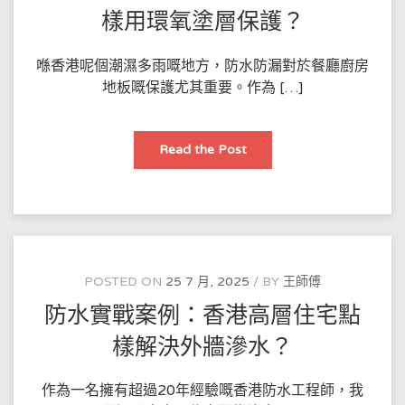
用
PU
樣用環氧塗層保護？
噴
塗
翻
新？
喺香港呢個潮濕多雨嘅地方，防水防漏對於餐廳廚房
地板嘅保護尤其重要。作為 […]
香
Read the Post
港
餐
廳
防
水
方
法：
廚
房
地
POSTED ON
25 7 月, 2025
BY
王師傅
板
點
防水實戰案例：香港高層住宅點
樣
用
環
樣解決外牆滲水？
氧
塗
層
保
作為一名擁有超過20年經驗嘅香港防水工程師，我
護？