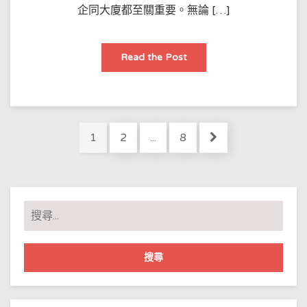
企同大廈都至關重要。無論 […]
防
Read the Post
水
工
程
保
養
秘
訣：
Posts
香
Page
Page
Page
1
2
...
8
港
pagination
業
主
點
樣
延
長
搜
防
水
尋
層
壽
關
命？
鍵
字: