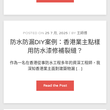
港
防
水
秘
技：
天
台
漏
水
點
POSTED ON
25 7 月, 2025
BY
王師傅
樣
用
防水防漏DIY案例：香港業主點樣
熱
熔
防
用防水漆修補裂縫？
水
卷
材？
作為一名在香港從事防水工程多年的資深工程師，我
深知香港業主面對建築物漏 […]
防
Read the Post
水
防
漏
DIY
案
例：
香