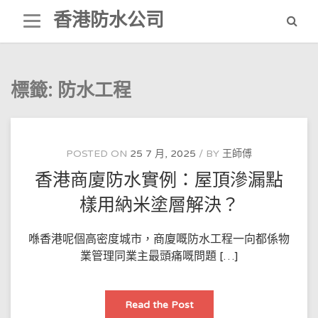
Skip
香港防水公司
to
content
標籤:
防水工程
POSTED ON
25 7 月, 2025
BY
王師傅
香港商廈防水實例：屋頂滲漏點
樣用納米塗層解決？
喺香港呢個高密度城市，商廈嘅防水工程一向都係物
業管理同業主最頭痛嘅問題 […]
香
Read the Post
港