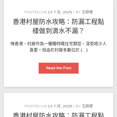
港
業
主
POSTED ON
13 7 月, 2025
BY
王師傅
點
樣
香港村屋防水攻略：防漏工程點
用
防
水
樣做到滴水不漏？
漆
修
補
裂
喺香港，村屋作為一種獨特嘅住宅類型，深受唔少人
縫？
喜愛。但由於村屋多數位於 […]
香
Read the Post
港
村
屋
防
水
攻
略：
防
漏
工
POSTED ON
13 7 月, 2025
BY
王師傅
程
點
香港村屋防水攻略：防漏工程點
樣