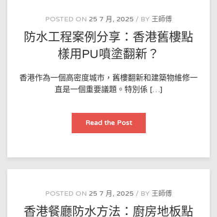
屋
頂
滲
POSTED ON
25 7 月, 2025
BY
王師傅
漏
點
防水工程案例分享：香港舊樓點
樣
用
納
樣用PU噴塗翻新？
米
塗
層
解
香港作為一個高密度城市，舊樓翻新和建築物維修一
決？
直是一個重要議題。特別係 […]
防
Read the Post
水
工
程
案
例
分
享：
香
港
舊
POSTED ON
25 7 月, 2025
BY
王師傅
樓
點
香港餐廳防水方法：廚房地板點
樣