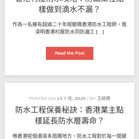
做
到
樣做到滴水不漏？
滴
水
不
漏？
作為一名擁有超過二十年經驗嘅香港防水工程師，我
深明香港村屋防水同防漏工 […]
香
Read the Post
港
村
屋
防
水
攻
略：
防
漏
工
POSTED ON
13 7 月, 2025
BY
王師傅
程
點
防水工程保養秘訣：香港業主點
樣
做
到
樣延長防水層壽命？
滴
水
不
漏？
喺香港呢個潮濕多雨嘅地方，防水工程對於每一間屋